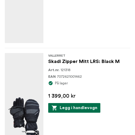
VALLERRET
Skadi Zipper Mitt LRS: Black M
121318
Art.nr.
7072621001462
EAN
På lager
1 399,00 kr
Legg i handlevogn