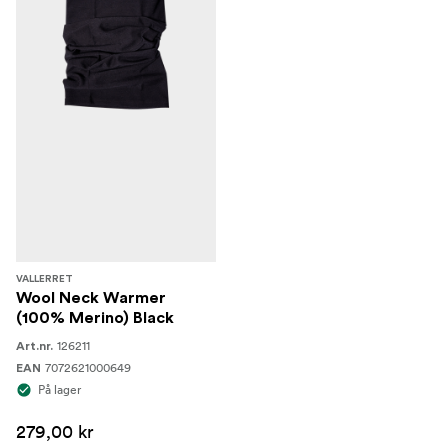
VALLERRET
Wool Neck Warmer
(100% Merino) Black
126211
Art.nr.
7072621000649
EAN
På lager
279,00 kr