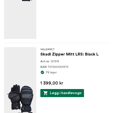
VALLERRET
Skadi Zipper Mitt LRS: Black L
121319
Art.nr.
7072621001479
EAN
På lager
1 399,00 kr
Legg i handlevogn