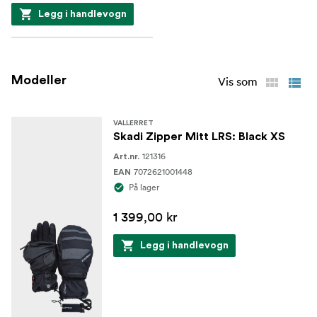
Legg i handlevogn
Modeller
Vis som
VALLERRET
Skadi Zipper Mitt LRS: Black XS
121316
Art.nr.
7072621001448
EAN
På lager
1 399,00 kr
Legg i handlevogn