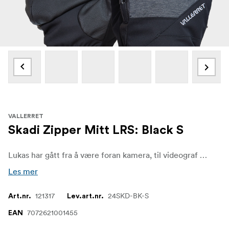
VALLERRET
Skadi Zipper Mitt LRS: Black S
Lukas har gått fra å være foran kamera, til videograf og produksjonsleder, og elsker å pakke utstyret og bruke det. Fra å filme snowboard til vedhogging om vinteren utendørs, trenger Lukas det ultimate innen allsidighet for å muliggjøre arbeidet sitt og fortsette å la filmen rulle på de kaldeste dagene.
Les mer
121317
24SKD-BK-S
Art.nr.
Lev.art.nr.
7072621001455
EAN