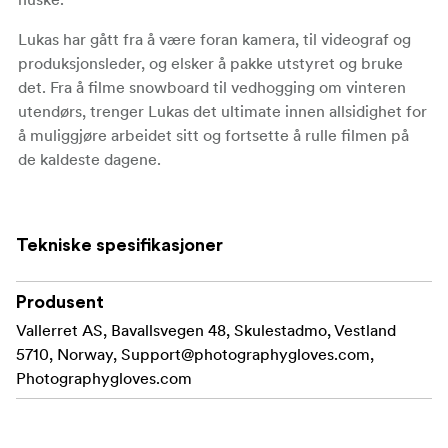
Lukas har gått fra å være foran kamera, til videograf og
produksjonsleder, og elsker å pakke utstyret og bruke
det. Fra å filme snowboard til vedhogging om vinteren
utendørs, trenger Lukas det ultimate innen allsidighet for
å muliggjøre arbeidet sitt og fortsette å rulle filmen på
de kaldeste dagene.
Sammen med Lukas har vi designet en fantastisk god
hanske som får deg til å føle deg som vintergudinnen
Tekniske spesifikasjoner
Skadi.
www.luckyreel.euinstagram.com/lukassan
Produsent
Vallerret AS, Bavallsvegen 48, Skulestadmo, Vestland
1.Avtakbar indre hanske - Polartec® Power Stretch®
Tynn, varm og holdbar med en finger og tommel
5710, Norway,
Support@photographygloves.com
,
Pro™.
for berøringsskjerm. Vindbestandig softshell på baksiden
Photographygloves.com
av fingrene.
Fôr av 100 %
2.100 % merinoull og primaloft-isolasjon.