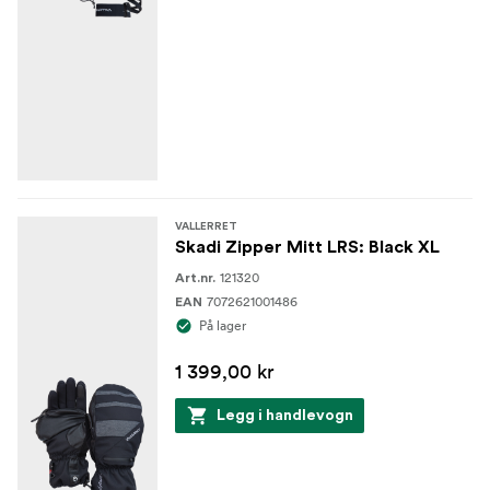
VALLERRET
Skadi Zipper Mitt LRS: Black XL
121320
Art.nr.
7072621001486
EAN
På lager
1 399,00 kr
Legg i handlevogn