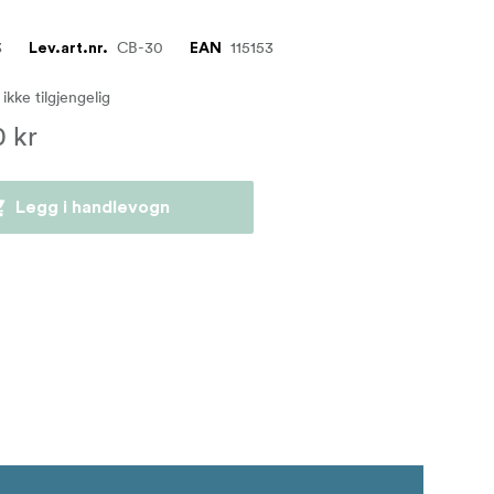
3
CB-30
115153
Lev.art.nr.
EAN
 ikke tilgjengelig
0 kr
Legg i handlevogn