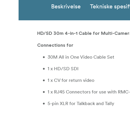
Beskrivelse
Tekniske spesif
HD/SD 30m 4-in-1 Cable for Multi-Camer
Connections for
30M All in One Video Cable Set
1 x HD/SD SDI
1 x CV for return video
1 x RJ45 Connectors for use with RMC-
5-pin XLR for Talkback and Tally
Specifications
Interface: 1 x 5-pin XLR ITC/Tally cabl