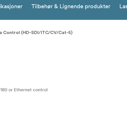
ikasjoner
Tilbehør & Lignende produkter
La
a Control (HD-SDI/ITC/CV/Cat-5)
180 or Ethernet control
e, 1 x 75Ω BNC for HD/SD SDI video, 1 x 75Ω BNC for CV return