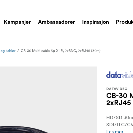
Kampanjer
Ambassadører
Inspirasjon
Produ
 og kabler
CB-30 Multi cable 5p-XLR, 2xBNC, 2xRJ45 (30m)
DATAVIDEO
CB-30 M
2xRJ45
HD/SD 30m 4
SDI/ITC/CV
Les mer