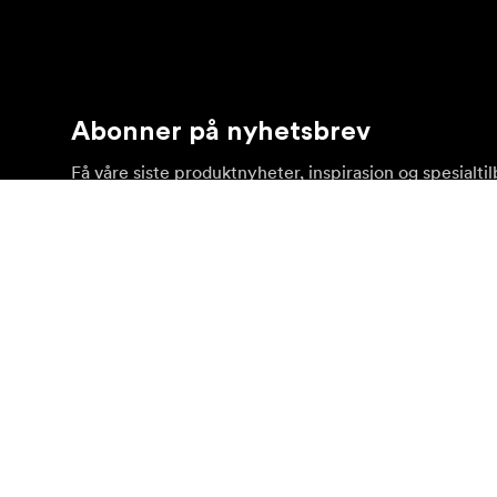
Abonner på nyhetsbrev
Få våre siste produktnyheter, inspirasjon og spesialti
Privat kunde
Forhandler
©
2026
Focus Nordic