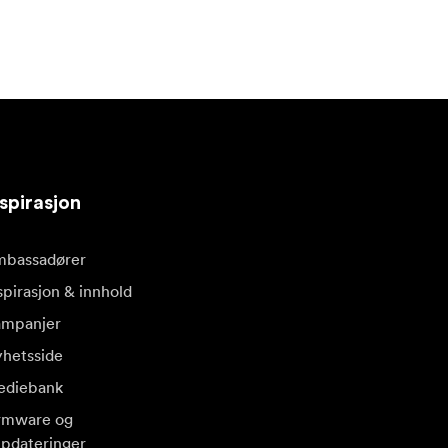
spirasjon
bassadører
spirasjon & innhold
mpanjer
hetsside
diebank
rmware og
pdateringer