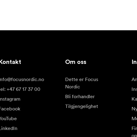
Kontakt
Om oss
In
info@focusnordic.no
Dette er Focus
Am
Nordic
tel: +47 67 17 37 00
In
Bli forhandler
Instagram
Ka
Tilgjengelighet
Facebook
Ny
YouTube
Me
LinkedIn
Fi
op