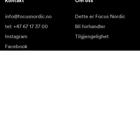
Kontakt
Om oss
info@focusnordic.no
Dette er Focus Nordic
tel: +47 67 17 37 00
Bli forhandler
Instagram
Tilgjengelighet
Facebook
YouTube
LinkedIn
Inspirasjon
Ambassadører
Inspirasjon & innhold
Kampanjer
Nyhetsside