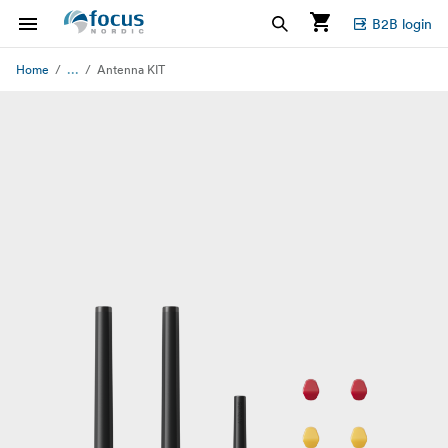
B2B login
...
Home
Antenna KIT