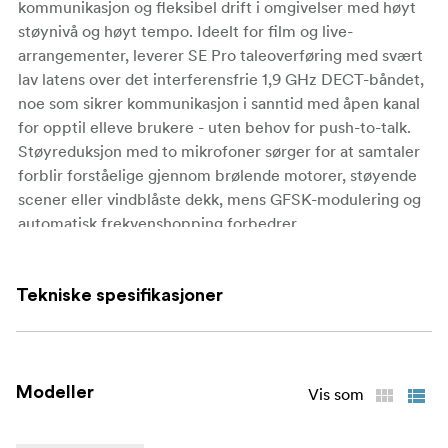
kommunikasjon og fleksibel drift i omgivelser med høyt
støynivå og høyt tempo. Ideelt for film
og
live-
arrangementer, leverer SE Pro taleoverføring med svært
lav latens over det interferensfrie 1,9 GHz DECT-båndet,
noe som sikrer kommunikasjon i sanntid med åpen kanal
for opptil elleve brukere - uten behov for push-to-talk.
Støyreduksjon med to mikrofoner sørger for at samtaler
forblir forståelige gjennom brølende motorer, støyende
scener eller vindblåste dekk, mens GFSK-modulering og
automatisk frekvenshopping forbedrer
overføringsstabiliteten selv under overbelastede RF-
forhold. Med en robust rekkevidde på 400 meter og et
ferdig paret oppsett rett ut av esken, gjør Solidcom SE
Tekniske spesifikasjoner
Pro det mulig for team å koordinere uanstrengt fra første
tagning til siste cue.
Nøkkelspesifikasjoner
Modeller
Vis som
Full-duplex trådløst intercom-system med støtte for