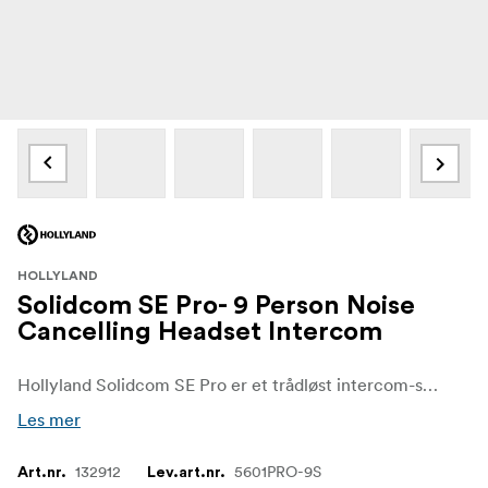
HOLLYLAND
Solidcom SE Pro- 9 Person Noise
Cancelling Headset Intercom
Hollyland Solidcom SE Pro er et trådløst intercom-system med full dupleks som ikke bare utvider rekkevidden, men også øker lydklarheten og maksimerer fleksibiliteten i bruk for filmteam og profesjonelle live-event.
Les mer
132912
5601PRO-9S
Art.nr.
Lev.art.nr.