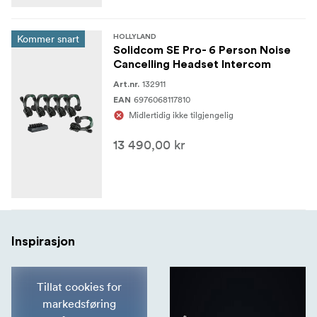
8-Slot Charging Base x1
Kommer snart
HOLLYLAND
USB-A til USB-C-kabel x1
Solidcom SE Pro- 6 Person Noise
Cancelling Headset Intercom
Number Stickers 01 x2
132911
Art.nr.
6976068117810
Brukerhåndbok x1
EAN
Midlertidig ikke tilgjengelig
Garantikort x1
13 490,00 kr
Inspirasjon
Tillat cookies for
markedsføring