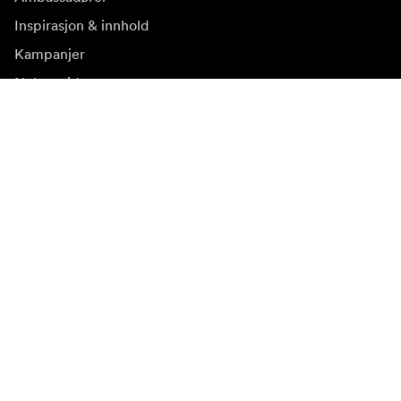
Inspirasjon & innhold
Kampanjer
Nyhetsside
Mediebank
Firmware og
oppdateringer
Abonner på nyhetsbrev
Få våre siste produktnyheter, inspirasjon og spesialtilbud.
Privat kunde
Forhandler
Meld deg på