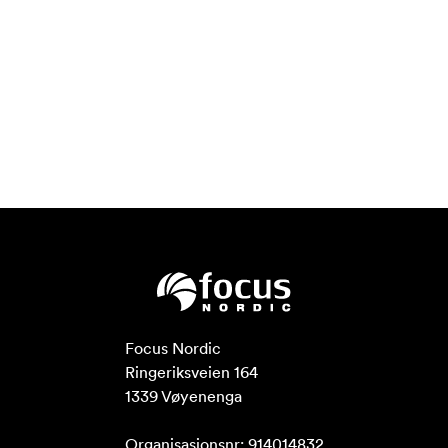
Focus Nordic

Ringeriksveien 164

1339 Vøyenenga

Organisasjonsnr: 914014832