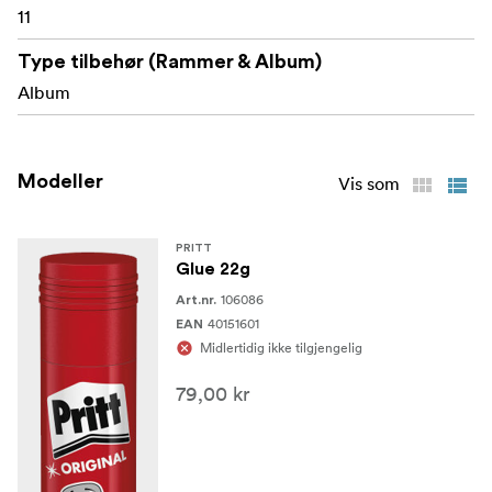
11
Type tilbehør (Rammer & Album)
Album
Modeller
Vis som
PRITT
Glue 22g
106086
Art.nr.
40151601
EAN
Midlertidig ikke tilgjengelig
79,00 kr