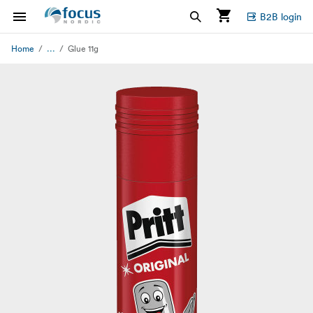
B2B login
...
Home
Glue 11g