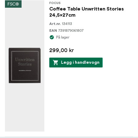
FSC®
FOCUS
Coffee Table Unwritten Stories
24,5x27cm
134113
Art.nr.
7391879061807
EAN
På lager
299,00 kr
Legg i handlevogn