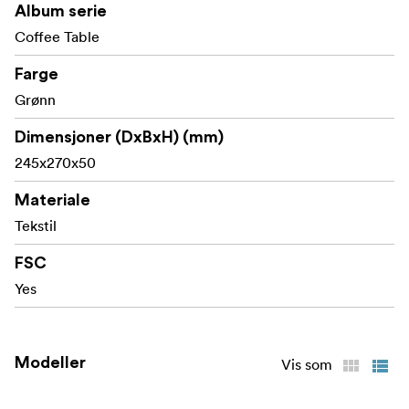
Album serie
En bok som er like dramatisk som minnene dine - fordi
Coffee Table
enhver god historie fortjener et
bak kulissene
.
Farge
Grønn
Dimensjoner (DxBxH) (mm)
245x270x50
Materiale
Tekstil
FSC
Yes
Modeller
Vis som