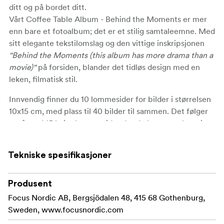
ditt og på bordet ditt.
Vårt Coffee Table Album - Behind the Moments er mer
enn bare et fotoalbum; det er et stilig samtaleemne. Med
sitt elegante tekstilomslag og den vittige inskripsjonen
"Behind the Moments (this album has more drama than a
movie)"
på forsiden, blander det tidløs design med en
leken, filmatisk stil.
Innvendig finner du
10 lommesider
for bilder i størrelsen
10x15 cm
, med plass til
40 bilder
til sammen. Det følger
også med
15 hvite kartongsider
der du kan være kreativ -
fest bildene med fotohjørner, lim eller tape, og gjør
oppsettet ditt personlig. Perfekt til å forevige bryllup,
Tekniske spesifikasjoner
reiser, familieminner eller de små øyeblikkene i
hverdagen.
Produsent
Med målene 24,5 × 27 × 5 cm og sidedimensjoner på 19,8
Focus Nordic AB, Bergsjödalen 48, 415 68 Gothenburg,
× 21 cm er den perfekt å ha stående fremme på
Sweden, www.focusnordic.com
salongbordet eller i hyllen.