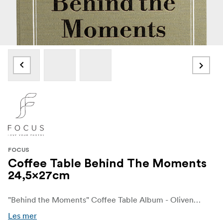
FOCUS
Coffee Table Behind The Moments
24,5x27cm
"Behind the Moments" Coffee Table Album - Olivengrønt tekstilomslag med elegant preget tekst: "Behind the Moments (Dette albumet har mer drama enn en film)". Et stilig fotoalbum som ser like bra ut på bordet ditt som minnene dine ser ut inni.
Les mer