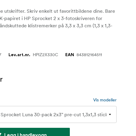
e utskrifter. Skriv enkelt ut favorittbildene dine. Bare
-papiret i HP Sprocket 2 x 3-fotoskriveren for
åndskuttede klistremerker på 3,3 x 3,3 cm (1,3 x 1,3-
7
HPIZ2X330C
843812164511
Lev.art.nr.
EAN
r
Vis modeller
Legg i handlevogn