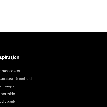
spirasjon
bassadører
spirasjon & innhold
mpanjer
hetsside
diebank