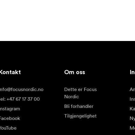
Kontakt
Om oss
In
info@focusnordic.no
Dette er Focus
Am
Nordic
tel: +47 67 17 37 00
In
Bli forhandler
Instagram
Ka
Tilgjengelighet
Facebook
Ny
YouTube
Me