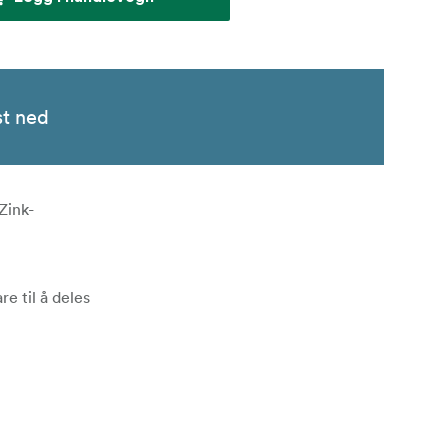
st ned
Zink-
e til å deles