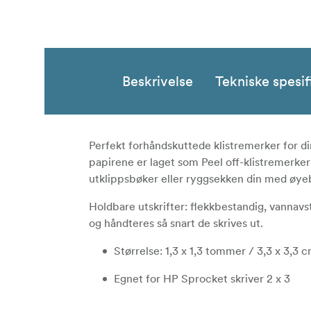
Beskrivelse
Tekniske spesif
Perfekt forhåndskuttede klistremerker for d
papirene er laget som Peel off-klistremerker 
utklippsbøker eller ryggsekken din med øyebl
Holdbare utskrifter: flekkbestandig, vannavst
og håndteres så snart de skrives ut.
Størrelse: 1,3 x 1,3 tommer / 3,3 x 3,3 
Egnet for HP Sprocket skriver 2 x 3