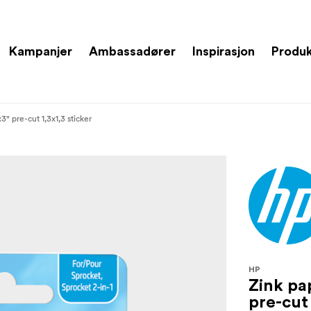
Kampanjer
Ambassadører
Inspirasjon
Produ
" pre-cut 1,3x1,3 sticker
HP
Zink pa
pre-cut 