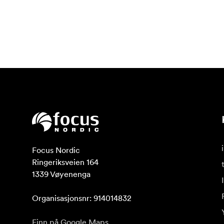
Focus Nordic

Ringeriksveien 164

1339 Vøyenenga

Organisasjonsnr: 914014832
Finn på Google Maps