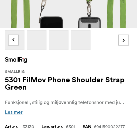
SMALLRIG
5301 FilMov Phone Shoulder Strap
Green
Funksjonell, stilig og miljøvennlig telefonsnor med justerbar lengde som passer til ulike stiler. Den er laget av ekte lær og nylontau og er slitesterk, men likevel lett.
Les mer
133130
5301
6941590022277
Art.nr.
Lev.art.nr.
EAN