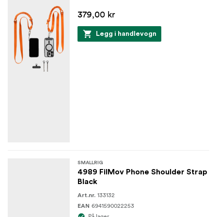
379,00 kr
Legg i handlevogn
SMALLRIG
4989 FilMov Phone Shoulder Strap
Black
133132
Art.nr.
6941590022253
EAN
På lager