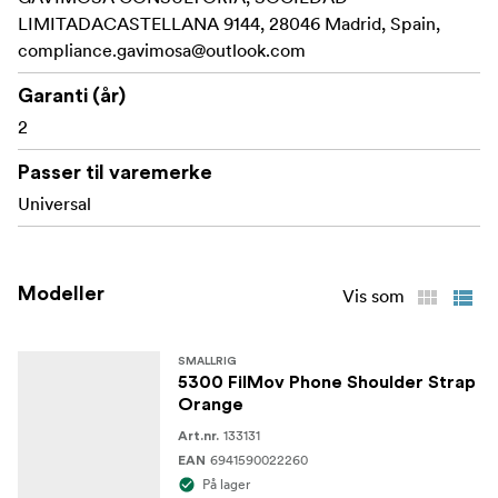
LIMITADACASTELLANA 9144, 28046 Madrid, Spain,
compliance.gavimosa@outlook.com
Kompatibilitet:
Alle heldekkende telefonvesker eller telefonvesker
Garanti (år)
med hull for nøkkelbånd
2
Passer til varemerke
Pakningen inkluderer:
Universal
Telefonens skulderrem
Nylon Tether Pad
Modeller
Vis som
Nylon Tether Pad
2x Nylon Lanyard
SMALLRIG
5300 FilMov Phone Shoulder Strap
Orange
Bedriftsinstruksjon
133131
Art.nr.
6941590022260
EAN
På lager