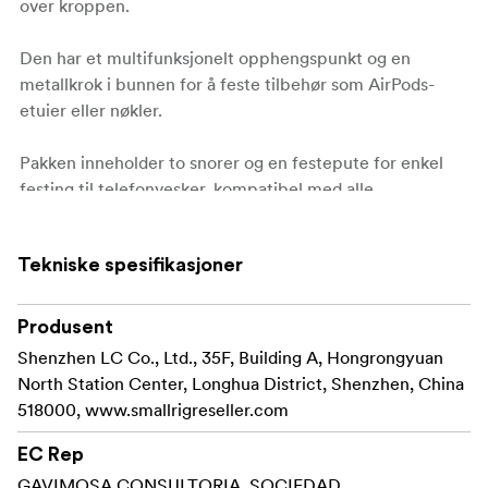
over kroppen.
Den har et multifunksjonelt opphengspunkt og en
metallkrok i bunnen for å feste tilbehør som AirPods-
etuier eller nøkler.
Pakken inneholder to snorer og en festepute for enkel
festing til telefonvesker, kompatibel med alle
helkroppsetuier eller etuier med hull for snorer.
Tekniske spesifikasjoner
To opphengsalternativer er tilgjengelige:
Fest kroken eller snoren til festeputen etter at du
Produsent
har satt puten inn i ladeportsporet og festet
telefonen til etuiet. Den ultratynne puten vil ikke
Shenzhen LC Co., Ltd., 35F, Building A, Hongrongyuan
hindre plug-in-lading.
North Station Center, Longhua District, Shenzhen, China
518000, www.smallrigreseller.com
Fest snoren direkte til etuiet ved hjelp av
snorehullet. I tillegg kan to snorer brukes til å henge
EC Rep
opp telefonbur, noe som gir mer allsidighet.
GAVIMOSA CONSULTORIA, SOCIEDAD