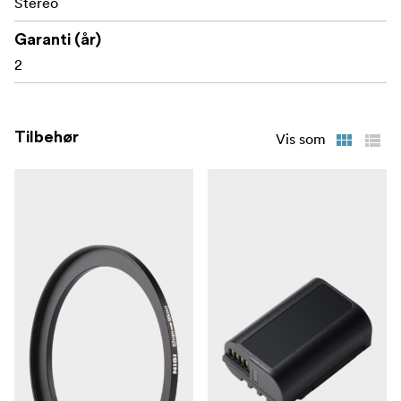
Stereo
- Leverer full
Open Gate Recording
Garanti (år)
sensoravlesning på 6,4K 30p 10-bit, noe som sikrer
2
maksimal kontroll over innramming og
sideforholdsjusteringer for alt fra kinoutgivelser til
vertikale sosiale medier.
Tilbehør
Vis som
- Utnytter
779-punkts Phase Hybrid Autofocus
AI-drevet motivdeteksjon for presis fokus på
mennesker, dyr, kjøretøy og mer, noe som sikrer
jevn sporing selv i raske opptaksscenarier.
40 bilder i sekundet i serieopptak uten blackout
- Fanger øyeblikk på brøkdelen av et sekund med
uavbrutt sikt gjennom søkeren, slik at du kan følge
med på handlingen uten å gå glipp av noe.
. -
Opptil 8,0-stopp 5-akset kroppsstabilisator
Gir avansert stabilisering for skarpe håndholdte
bilder og stødig video, spesielt i svakt lys eller ved