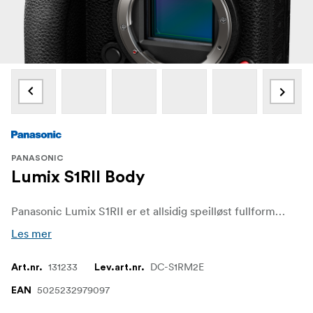
PANASONIC
Lumix S1RII Body
Panasonic Lumix S1RII er et allsidig speilløst fullformatkamera som kombinerer avansert fotografering med avanserte videofunksjoner. Kameraet er designet for kreatører som ønsker å veksle sømløst mellom å ta høyoppløselige stillbilder og ta opp video i profesjonell kvalitet, og er utstyrt med en 44,3 MP-sensor, et intelligent autofokussystem og robust bildestabilisering som gir klare og stabile resultater i både foto- og videomodus.
Les mer
131233
DC-S1RM2E
Art.nr.
Lev.art.nr.
5025232979097
EAN