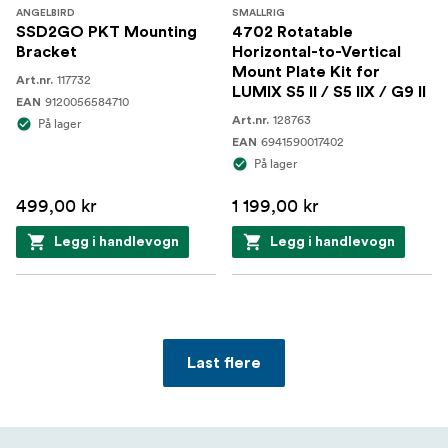
I esken?
ANGELBIRD
SMALLRIG
SSD2GO PKT Mounting
4702 Rotatable
Lumix S1RII hus
Bracket
Horizontal-to-Vertical
Mount Plate Kit for
117732
Art.nr.
Batteri (DMW-BLK22)
LUMIX S5 II / S5 IIX / G9 II
9120056584710
EAN
128763
Art.nr.
På lager
Ladestasjon
6941590017402
EAN
På lager
Rem
499,00 kr
1 199,00 kr
Etui til kamerahuset
Legg i handlevogn
Legg i handlevogn
Hotshoe-deksel
Deksel for kontakten til batterigrepet
Last flere