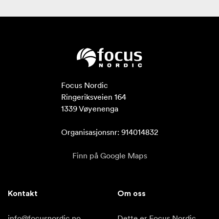
Focus Nordic

Ringeriksveien 164

1339 Vøyenenga

Organisasjonsnr: 914014832
Finn på Google Maps
Kontakt
Om oss
info@focusnordic.no
Dette er Focus Nordic