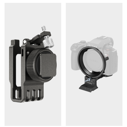
fargeutseende eller stiler direkte i kameraet, noe
som reduserer behovet for tung etterbehandling og
gir raskere arbeidsflyt i produksjonen.
- Produserer lyd av
32-bits Float Audio Recording
profesjonell kvalitet når den kobles sammen med
DMW-XLR2-mikrofonadapteren, og fanger opp et
bredt dynamisk område og beholder detaljer fra
høye til svake lydkilder.
Bygget for profesjonelle
Lumix S1RII har en OLED-livesøker med 1760 k-punkter
for ultraklar komposisjon og en ny bakskjerm med
vippefunksjon og frivinkel som gir ubegrensede
innrammingsalternativer. To kortspor og en
lukkerfunksjon øker påliteligheten, mens kompatibilitet
med Lumix Flow-appen, Capture One-tilkobling og
Adobe Camera to Cloud gjør kameraet til et uunnværlig
verktøy for enhver profesjonell arbeidsflyt.