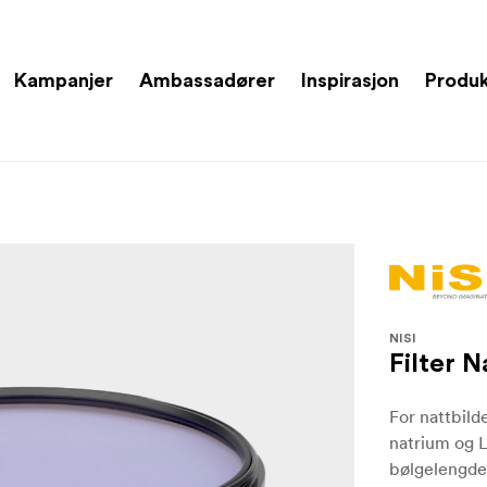
Kampanjer
Ambassadører
Inspirasjon
Produ
NISI
Filter 
For nattbild
natrium og 
bølgelengde