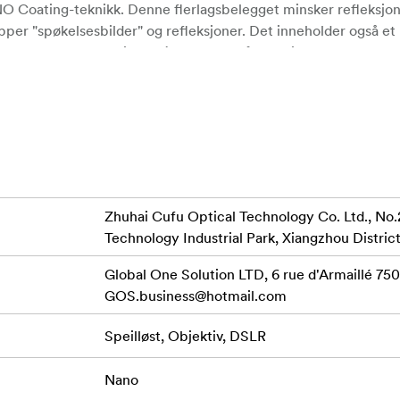
ANO Coating-teknikk. Denne flerlagsbelegget minsker refleksjo
ipper "spøkelsesbilder" og refleksjoner. Det inneholder også e
rt vann, støv og olje fra filteret, uten å lage riper.
 uten fargeendringe eller tap av skarphet.
vanlige lyskilde-forurensninger
gjenge (samt også som squarefilter i 100*100 og 150*150mm)
Zhuhai Cufu Optical Technology Co. Ltd., No.
Technology Industrial Park, Xiangzhou District
vstøtende og oljebestandig
Global One Solution LTD, 6 rue d'Armaillé 7501
GOS.business@hotmail.com
Speilløst, Objektiv, DSLR
Nano