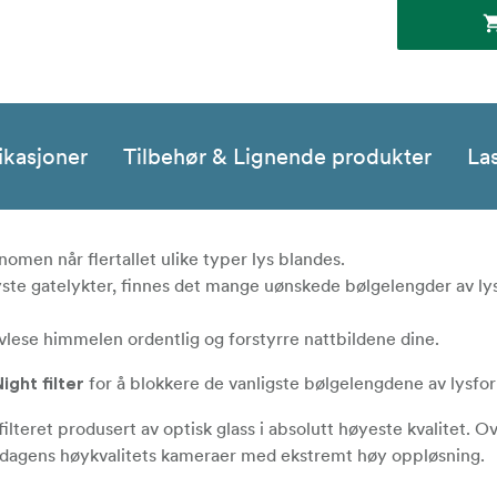
ikasjoner
Tilbehør & Lignende produkter
La
omen når flertallet ulike typer lys blandes.
te gatelykter, finnes det mange uønskede bølgelengder av ly
avlese himmelen ordentlig og forstyrre nattbildene dine.
for å blokkere de vanligste bølgelengdene av lysfo
ight filter
ilteret produsert av optisk glass i absolutt høyeste kvalitet. O
for dagens høykvalitets kameraer med ekstremt høy oppløsning.