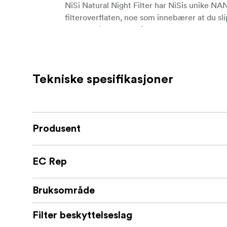
NiSi Natural Night Filter har NiSis unike N
filteroverflaten, noe som innebærer at du sl
lag som gjør det lett å holde det rent, tørke bo
Med NiSi NANO Coating-teknikk oppnås dette
For Nattscener og astrofotografering
Tekniske spesifikasjoner
Blokkerer ulike bølgelengder av lys fra 
Finnes i størrelser 40,5 opp til 95mm 
Produsent
Optisk glass med høy oppløsning
Dobbeltsidig og flerlagsbelegg / vanna
EC Rep
Nano belegg / Ekstremt lav refleksjon
Bruksområde
Filter beskyttelseslag