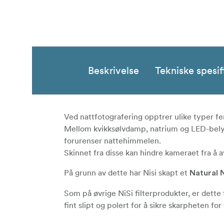
Beskrivelse
Tekniske spesif
Ved nattfotografering opptrer ulike typer fen
Mellom kvikksølvdamp, natrium og LED-belys
forurenser nattehimmelen.
Skinnet fra disse kan hindre kameraet fra å 
På grunn av dette har Nisi skapt et
Natural N
Som på øvrige NiSi filterprodukter, er dette f
fint slipt og polert for å sikre skarpheten 