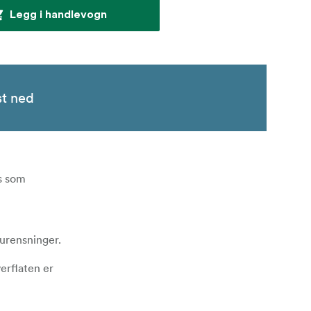
Legg i handlevogn
st ned
s som
rurensninger.
verflaten er