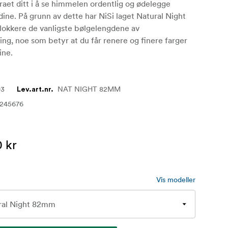
aet ditt i å se himmelen ordentlig og ødelegge
dine. På grunn av dette har NiSi laget Natural Night
 blokkere de vanligste bølgelengdene av
ing, noe som betyr at du får renere og finere farger
ine.
93
NAT NIGHT 82MM
Lev.art.nr.
4245676
 kr
Vis modeller