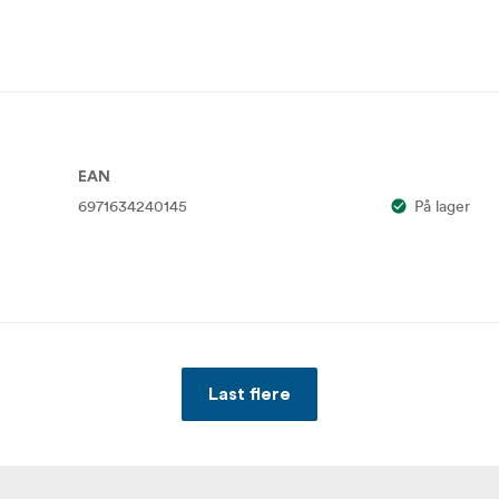
EAN
6971634240145
På lager
Last flere