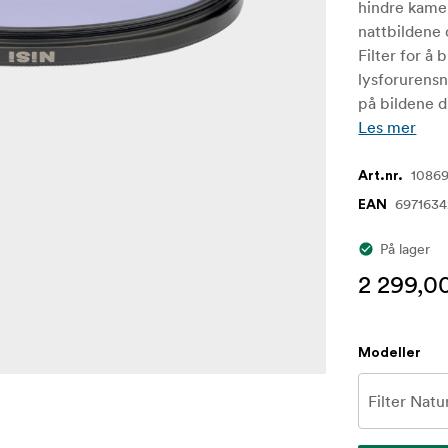
hindre kamer
nattbildene 
Filter for å
lysforurensn
på bildene d
Les mer
1086
Art.nr.
697163
EAN
På lager
2 299,00
Modeller