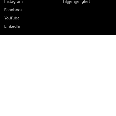
Instagram
Tilgjengelighet
Facebook
YouTube
LinkedIn
Inspirasjon
Ambassadører
Inspirasjon & innhold
Kampanjer
Nyhetsside
Mediebank
Firmware og
oppdateringer