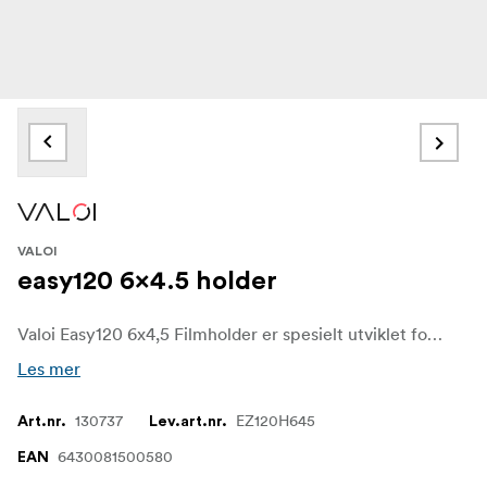
VALOI
easy120 6x4.5 holder
Valoi Easy120 6x4,5 Filmholder er spesielt utviklet for skanning av 6x6 filmnegativer i mellomformat, noe som sikrer perfekt justering og optimale resultater. Den er skreddersydd for de unike dimensjonene til dette formatet, og har en nøyaktig dimensjonert port som blokkerer overflødig lys og gir presis innramming.
Les mer
130737
EZ120H645
Art.nr.
Lev.art.nr.
6430081500580
EAN