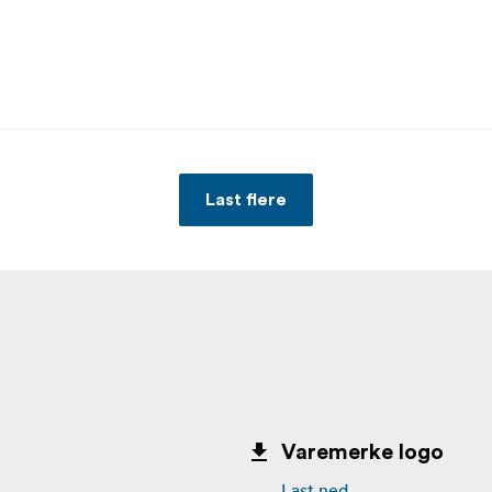
Last flere
Varemerke logo
Last ned