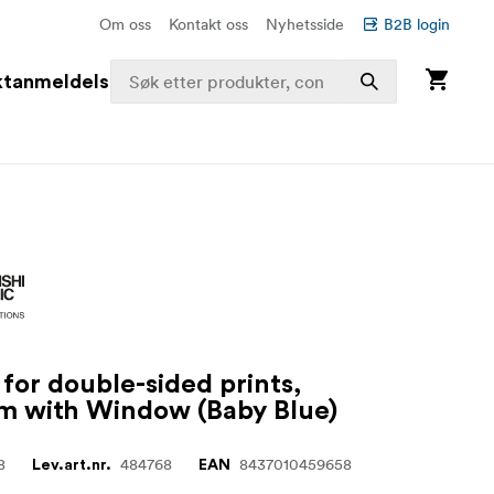
Om oss
Kontakt oss
Nyhetsside
B2B login
ktanmeldelser
for double-sided prints,
 with Window (Baby Blue)
8
484768
8437010459658
Lev.art.nr.
EAN