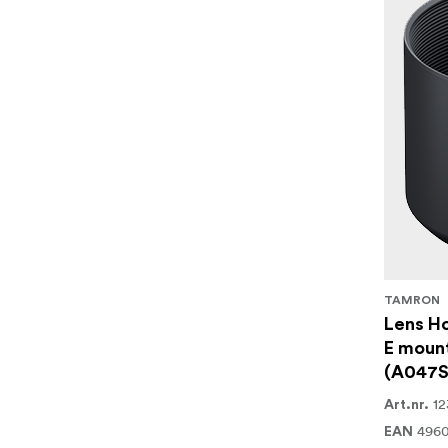
TAMRON
Lens Ho
E moun
(A047S
12
Art.nr.
4960
EAN