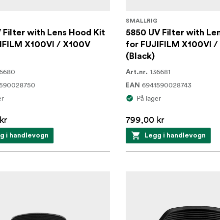
G
SMALLRIG
 Filter with Lens Hood Kit
5850 UV Filter with Le
JIFILM X100VI / X100V
for FUJIFILM X100VI 
(Black)
36680
136681
Art.nr.
1590028750
6941590028743
EAN
er
På lager
kr
799,00 kr
g i handlevogn
Legg i handlevogn