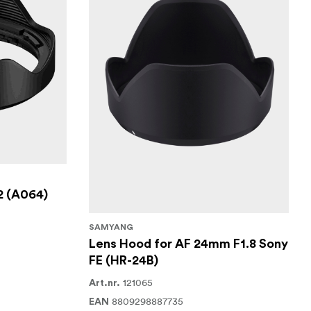
G2 (A064)
SAMYANG
Lens Hood for AF 24mm F1.8 Sony
FE (HR-24B)
121065
Art.nr.
8809298887735
EAN