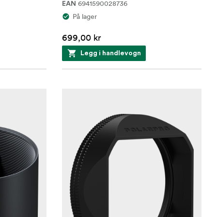
6941590028736
EAN
På lager
699,00 kr
Legg i handlevogn