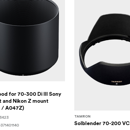
od for 70-300 Di III Sony
t and Nikon Z mount
 / A047Z)
3423
TAMRON
Solblender 70-200 VC
371401140