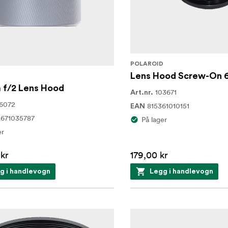
POLAROID
Lens Hood Screw-On
f/2 Lens Hood
103671
Art.nr.
6072
815361010151
EAN
671035787
På lager
er
kr
179,00 kr
g i handlevogn
Legg i handlevogn