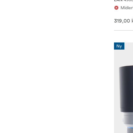
EAN
Midlert
319,00 
Ny