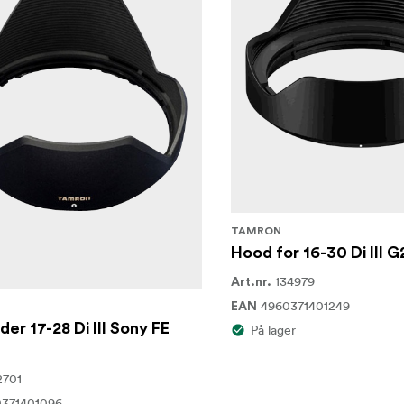
TAMRON
Hood for 16-30 Di III 
134979
Art.nr.
4960371401249
EAN
der 17-28 Di III Sony FE
På lager
2701
371401096