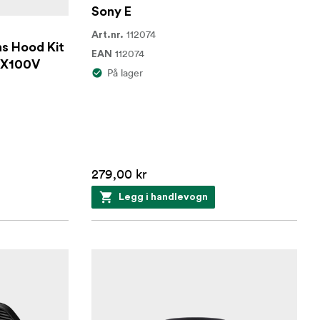
Sony E
112074
Art.nr.
ns Hood Kit
112074
EAN
/ X100V
På lager
279,00 kr
Legg i handlevogn