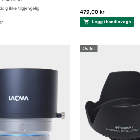
idig ikke tilgjengelig
479,00 kr
kr
Legg i handlevogn
Outlet