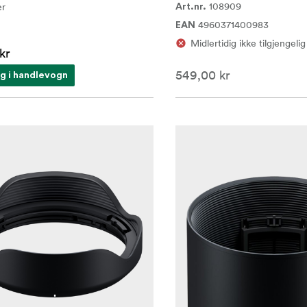
108909
er
Art.nr.
4960371400983
EAN
Midlertidig ikke tilgjengelig
kr
549,00 kr
g i handlevogn