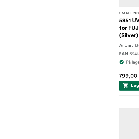
SMALLRI
5851 UV
for FU
(Silver)
1
Art.nr.
694
EAN
På lag
799,00 
Leg