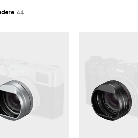
44
ndere