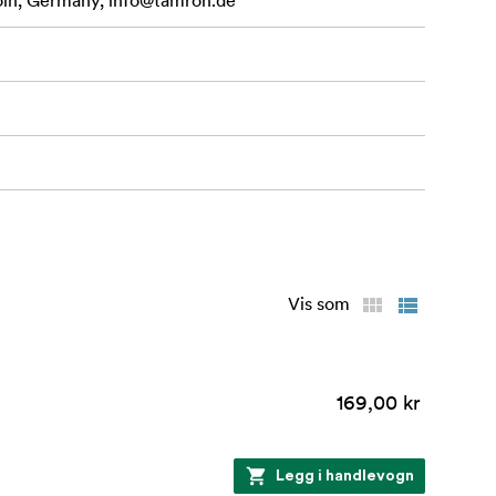
öln, Germany,
info@tamron.de
Vis som
169,00 kr
Legg i handlevogn