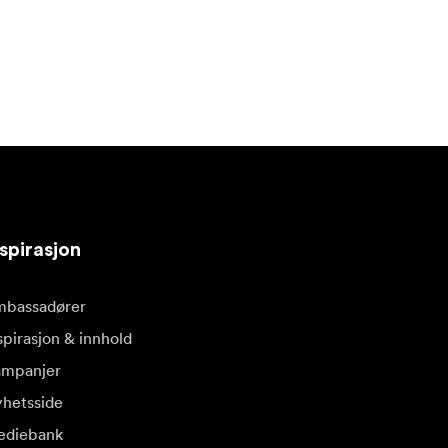
spirasjon
bassadører
spirasjon & innhold
mpanjer
hetsside
diebank