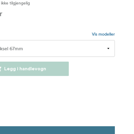
 ikke tilgjengelig
r
Vis modeller
Legg i handlevogn