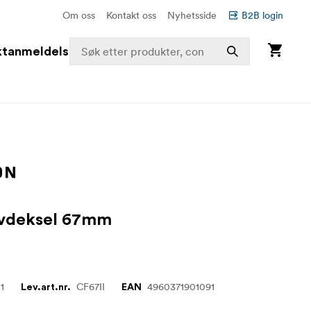
Om oss
Kontakt oss
Nyhetsside
B2B login
ktanmeldelser
ivdeksel 67mm
1
CF67II
4960371901091
Lev.art.nr.
EAN