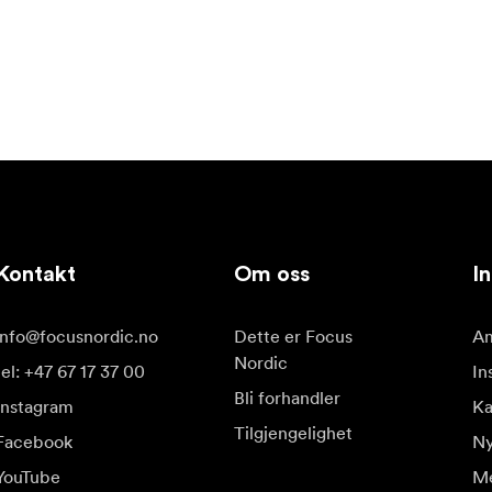
Kontakt
Om oss
In
info@focusnordic.no
Dette er Focus
Am
Nordic
tel: +47 67 17 37 00
In
Bli forhandler
Instagram
Ka
Tilgjengelighet
Facebook
Ny
YouTube
Me