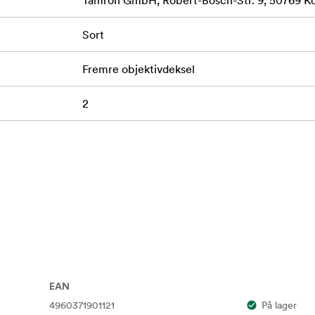
Tamron GmbH, Robert-Bosch-Str. 9, 50769 K
Sort
Fremre objektivdeksel
2
EAN
4960371901121
På lager