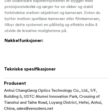
Det utskiftbare bajonettsystemet er bygget med
presisjonsteknikk og sørger for en sikker og stabil
forbindelse mellom objektivet og kameraet. Enten du
bytter mellom speilløse kameraer eller filmkameraer,
tilbyr dette systemet en pålitelig og effektiv måte å
utvide de kreative mulighetene på.
Nøkkelfunksjoner:
Laowa Interchangeable bajonett er tilgjengelig for
de fleste kamerafester, inkludert Sony E, Canon RF,
Nikon Z, Leica L, Micro Four Thirds og DJI DL
Tekniske spesifikasjoner
Sikker og presis passform for å opprettholde
Produsent
optimal objektivytelse
Anhui ChangGeng Optics Technology Co., Ltd., 1/F,
Enkel og brukervennlig installasjon med
Building 5, USTC Alumni Innovation Park, Crossing of
medfølgende maskinvare
Tianshui and Taihe Road, Luyang District, Hefei, Anhui,
China,
sales@venuslens.net
Slitesterk konstruksjon designet for langvarig bruk