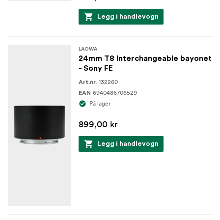
Legg i handlevogn
LAOWA
24mm T8 Interchangeable bayonet
- Sony FE
132260
Art.nr.
6940486706529
EAN
På lager
899,00 kr
Legg i handlevogn