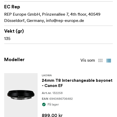
EC Rep
Utvider objektivets tilpasningsevne på tvers av ulike
REP Europe GmbH, Prinzenallee 7, 4th floor, 40549
fotograferingsoppsett
Düsseldorf, Germany,
info@rep-europe.de
Hva som er i esken:
Vekt (gr)
135
Laowa utskiftbar bajonett
Monteringssett med maskinvare
Modeller
Vis som
Brukerhåndbok
LAOWA
24mm T8 Interchangeable bayonet
- Canon EF
132258
Art.nr.
6940486706482
EAN
På lager
899,00 kr