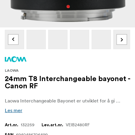
LAOWA
24mm T8 Interchangeable bayonet -
Canon RF
Laowa Interchangeable Bayonet er utviklet for å gi maksimal fleksibilitet for filmskapere og fotografer som bruker Laowa-objektiver. Den utskiftbare objektivfatningen gir sømløs kompatibilitet med flere kamerasystemer, noe som gjør det enkelt å tilpasse seg ulike oppsett uten at det går på bekostning av bildekvalitet eller ytelse.
Les mer
132259
VEIB2480RF
Art.nr.
Lev.art.nr.
6940486706499
EAN