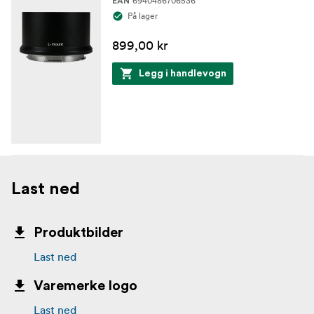
6940486706536
EAN
På lager
899,00 kr
Legg i handlevogn
Last ned
Produktbilder
Last ned
Varemerke logo
Last ned