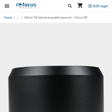
B2B login
...
Home
24mm T8 Interchangeable bayonet - Canon RF