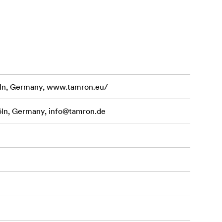
er.
ln, Germany, www.tamron.eu/
öln, Germany,
info@tamron.de
tående optisk