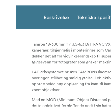
Beskrivelse
Tekniske spesif
Tamron 18-300mm f / 3.5-6.3 Di III-A VC VXD 
kameraer, tilgjengelig i monteringer som C
dekker det alt fra vidvinkel-landskap til supe
følgesvenn for fotografer som ønsker maksim
I AF-drivsystemet brukes TAMRONs lineære
overlegen stillhet og smidig ytelse. I objekt
opprettholde høy oppløsning fra kant til kant 
zoomobjektiver.
Med en MOD (Minimum Object Distance) på 15 
dette objektivet forbløffende godt i sin kat