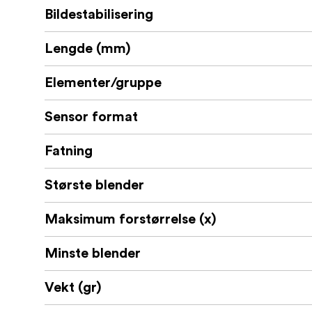
ytelse. Enten du jobber som profesjonell film
Bildestabilisering
som passer for deg. Objektivene er kjent for
derfor tilbyr Tamron deg en utvidet garanti 
Lengde (mm)
etter kjøpet.
Elementer/gruppe
Klikk her for å registrere objektivet og lese
Sensor format
.
Fatning
Største blender
Maksimum forstørrelse (x)
Minste blender
Vekt (gr)