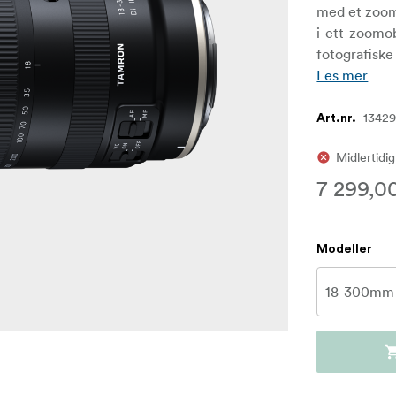
med et zoomf
i-ett-zoomob
fotografiske
Les mer
1342
Art.nr.
Midlertidig
7 299,00
Modeller