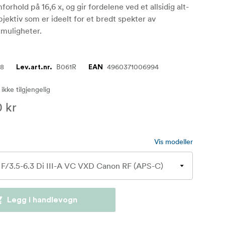
orhold på 16,6 x, og gir fordelene ved et allsidig alt-
jektiv som er ideelt for et bredt spekter av
 muligheter.
98
B061R
4960371006994
Lev.art.nr.
EAN
 ikke tilgjengelig
 kr
Vis modeller
Legg i handlevogn