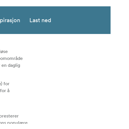
pirasjon
Last ned
løse
 zoomområde
r en daglig
) for
for å
presterer
mrons populære