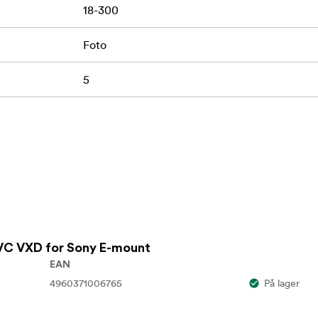
18-300
Foto
5
 VC VXD for Sony E-mount
EAN
4960371006765
På lager