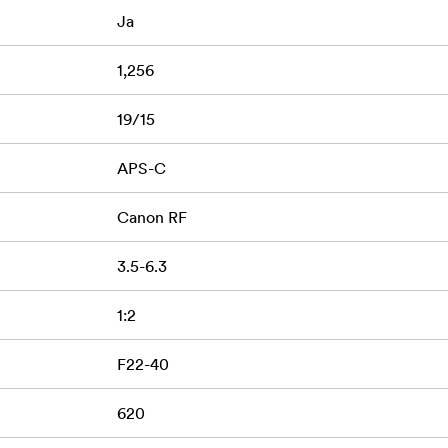
skaper, fotograf eller er en lidenskapelig entusiast, har Tamron
Ja
 sin robuste byggekvalitet og er perfekte å ta med seg på alle 
på 5 år på ditt nye objektiv hvis du registrerer det på deres w
1,256
19/15
 de fullstendige vilkårene og betingelsene
.
APS-C
Canon RF
3.5-6.3
1:2
F22-40
620