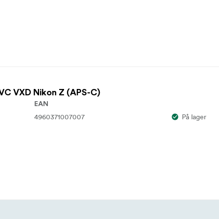
A VC VXD Nikon Z (APS-C)
EAN
4960371007007
På lager