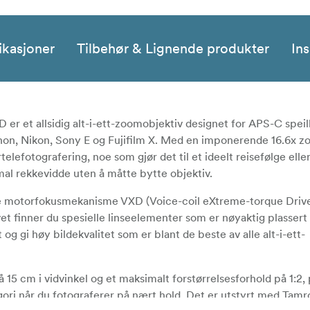
ikasjoner
Tilbehør & Lignende produkter
Ins
er et allsidig alt-i-ett-zoomobjektiv designet for APS-C speil
anon, Nikon, Sony E og Fujifilm X. Med en imponerende 16.6x
rtelefotografering, noe som gjør det til et ideelt reisefølge elle
al rekkevidde uten å måtte bytte objektiv.
 motorfokusmekanisme VXD (Voice-coil eXtreme-torque Drive
ivet finner du spesielle linseelementer som er nøyaktig plassert 
og gi høy bildekvalitet som er blant de beste av alle alt-i-ett-
cm i vidvinkel og et maksimalt forstørrelsesforhold på 1:2, 
egori når du fotograferer på nært hold. Det er utstyrt med Ta