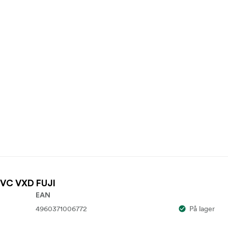
A VC VXD FUJI
EAN
4960371006772
På lager