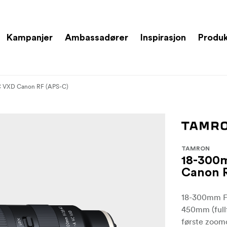
Kampanjer
Ambassadører
Inspirasjon
Produ
VC VXD Canon RF (APS-C)
TAMRON
18-300m
Canon 
18-300mm F3
450mm (fullf
første zoom