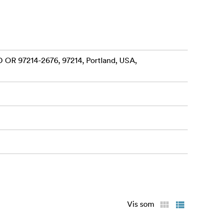
 vipper.
n forblir ren
 OR 97214-2676, 97214, Portland, USA,
onfinish
 plass til
fast, mens
Vis som