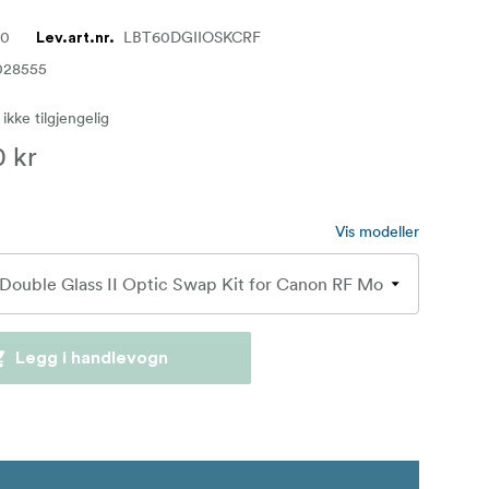
60
LBT60DGIIOSKCRF
Lev.art.nr.
028555
 ikke tilgjengelig
0 kr
Vis modeller
Legg i handlevogn