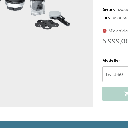
1248
Art.nr.
850031
EAN
Midlertidig
5 999,0
Modeller