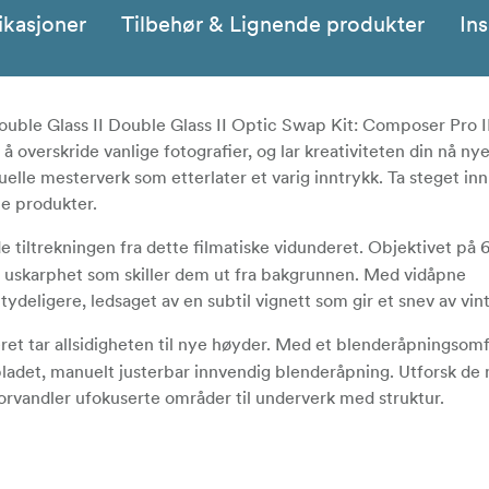
ikasjoner
Tilbehør & Lignende produkter
Ins
 Double Glass II Double Glass II Optic Swap Kit: Composer Pro 
 overskride vanlige fotografier, og lar kreativiteten din nå ny
uelle mesterverk som etterlater et varig inntrykk. Ta steget inn
e produkter.
 tiltrekningen fra dette filmatiske vidunderet. Objektivet på
e uskarphet som skiller dem ut fra bakgrunnen. Med vidåpne
ydeligere, ledsaget av en subtil vignett som gir et snev av vin
t tar allsidigheten til nye høyder. Med et blenderåpningsomf
-bladet, manuelt justerbar innvendig blenderåpning. Utforsk de
orvandler ufokuserte områder til underverk med struktur.
gangsporten til kunstnerisk utforskning, og kan vippes og dre
l over fokusområdet. Det er et lerret for din visjon, og gir deg