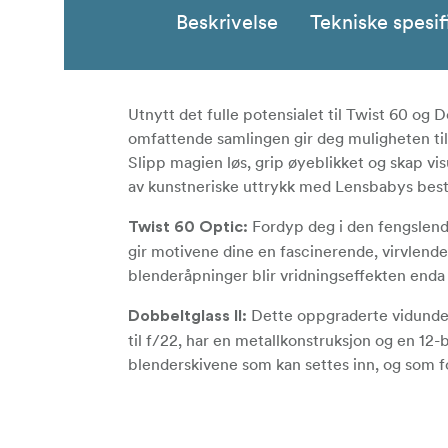
Beskrivelse
Tekniske spesif
Utnytt det fulle potensialet til Twist 60 og
omfattende samlingen gir deg muligheten til å
Slipp magien løs, grip øyeblikket og skap vis
av kunstneriske uttrykk med Lensbabys best
Fordyp deg i den fengslende
Twist 60 Optic:
gir motivene dine en fascinerende, virvlend
blenderåpninger blir vridningseffekten enda t
Dette oppgraderte vidundere
Dobbeltglass II:
til f/22, har en metallkonstruksjon og en 12
blenderskivene som kan settes inn, og som f
Dette objektivhuset er inn
Composer Pro II:
presisjon, noe som gir deg enestående kontrol