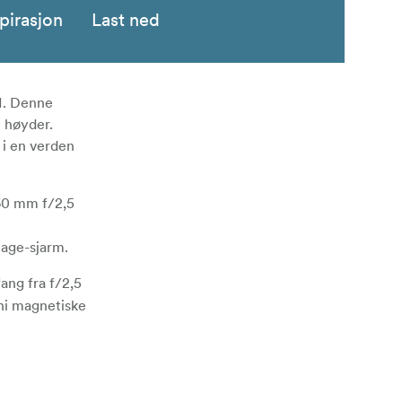
pirasjon
Last ned
II. Denne
e høyder.
 i en verden
 60 mm f/2,5
tage-sjarm.
ang fra f/2,5
 ni magnetiske
ies med
 mulighet til