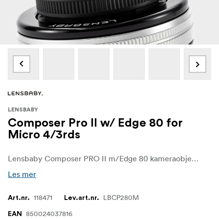
LENSBABY
Composer Pro II w/ Edge 80 for
Micro 4/3rds
Lensbaby Composer PRO II m/Edge 80 kameraobjektiv for Micro 4/3 rds skaper en kant-til-kant-del med fokus. Trekk oppmerksomheten på detaljer med selektiv fokusskjæring gjennom objekter fra nær til fjern og få en jevn, rund bokeh med en brennvidde på 80 mm.
Les mer
118471
LBCP280M
Art.nr.
Lev.art.nr.
850024037816
EAN