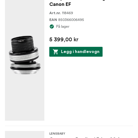
Canon EF
118469
Art.nr.
850366006495
EAN
På lager
5 399,00 kr
Legg i handlevogn
LENSBABY