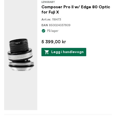
LENSBABY
Composer Pro II w/ Edge 80 Optic
for Fuji X
118473
Art.nr.
850024037809
EAN
På lager
5 399,00 kr
Legg i handlevogn