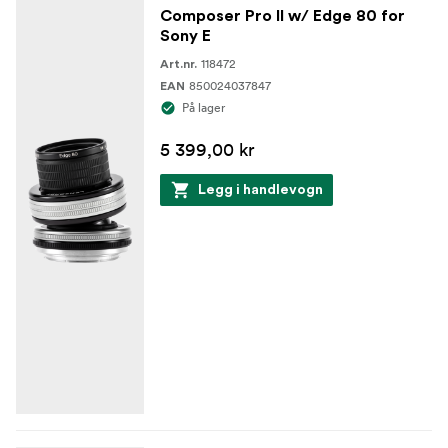
Composer Pro II w/ Edge 80 for
Sony E
118472
Art.nr.
850024037847
EAN
På lager
5 399,00 kr
Legg i handlevogn