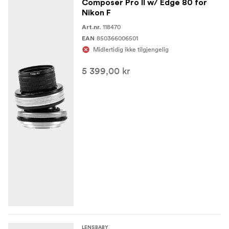
Composer Pro II w/ Edge 80 for
Nikon F
118470
Art.nr.
850366006501
EAN
Midlertidig ikke tilgjengelig
5 399,00 kr
LENSBABY