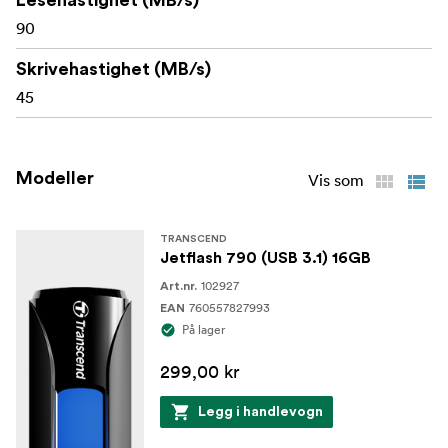
Lesehastighet (MB/s)
90
Skrivehastighet (MB/s)
45
Modeller
Vis som
TRANSCEND
Jetflash 790 (USB 3.1) 16GB
102927
Art.nr.
760557827993
EAN
På lager
299,00 kr
Legg i handlevogn