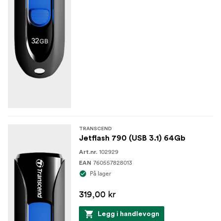
TRANSCEND
Jetflash 790 (USB 3.1) 64Gb
102929
Art.nr.
760557828013
EAN
På lager
319,00 kr
Legg i handlevogn