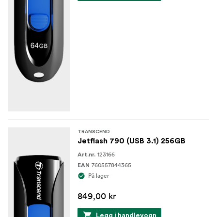
TRANSCEND
Jetflash 790 (USB 3.1) 256GB
123166
Art.nr.
760557844365
EAN
På lager
849,00 kr
Legg i handlevogn