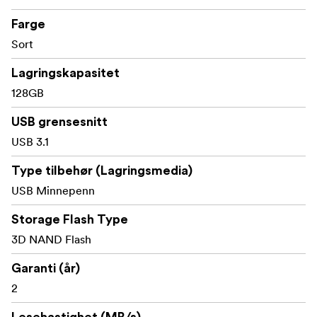
spesifikasjoner og støttede filformater før du bruker
USB-minnet på enheten.
Farge
* Vennligst se Transcends hjemmeside for ytterligere
Sort
detaljer gjeldende garanti og begrensninger.
Lagringskapasitet
128GB
USB grensesnitt
USB 3.1
Type tilbehør (Lagringsmedia)
USB Minnepenn
Storage Flash Type
3D NAND Flash
Garanti (år)
2