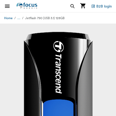
B2B login
...
Home
Jetflash 790 (USB 3.1) 128GB