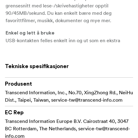
grensesnitt med lese-/skrivehastigheter opptil
90/45MB/sekund. Du kan enkelt bære med deg
favorittfilmer, musikk, dokumenter og mye mer.
Enkel og lett å bruke
USB-kontakten felles enkelt inn og ut som en ekstra
beskyttelse mot støv og vann. USB-minnet har et robust
hus som er så kompakt at det ikke blokkerer nærliggende
porter på enheten din.
Tekniske spesifikasjoner
Kompatibel med mange enheter
Bruken av den allsidige JetFlash 790 er ikke begrenset til
Produsent
bare pc-er. Den kan også brukes med ulike typer enheter
Transcend Information, Inc., No.70, XingZhong Rd., NeiHu
som har en USB-port. F.eks. TV, Blu-ray spillere, DVD-
Dist., Taipei, Taiwan,
service-tw@transcend-info.com
spillere, stereo, digitale fotorammer og spillkonsoller.
EC Rep
* Hastigheten kan variere avhengig av enhet og bruk av
Transcend Information Europe B.V. Cairostraat 40, 3047
maskinvare eller programvare.
BC Rotterdam, The Netherlands,
service-tw@transcend-
* Sjekk USB-portens produsentinformasjon for nøyaktige
info.com