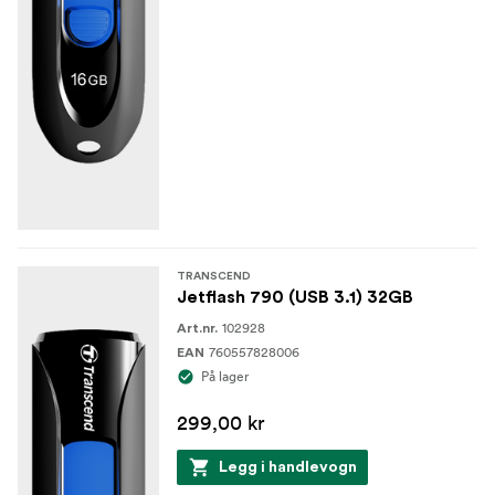
TRANSCEND
Jetflash 790 (USB 3.1) 32GB
102928
Art.nr.
760557828006
EAN
På lager
299,00 kr
Legg i handlevogn