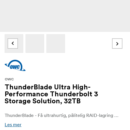
OWC
ThunderBlade Ultra High-
Performance Thunderbolt 3
Storage Solution, 32TB
ThunderBlade - Få ultrahurtig, pålitelig RAID-lagring og -funksjonalitet, og oppnå hastigheter som overgår andre RAID-kabinetter med 2 og 4 blade med 1,0 TB til 32,0 TB + SSD-alternativer.
Les mer