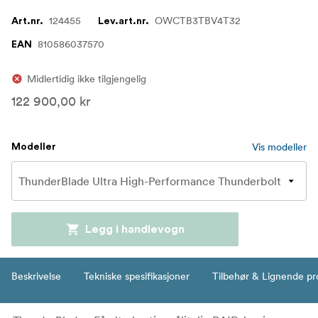
124455
OWCTB3TBV4T32
Art.nr.
Lev.art.nr.
810586037570
EAN
Midlertidig ikke tilgjengelig
122 900,00 kr
Vis modeller
Modeller
Legg i handlevogn
Beskrivelse
Tekniske spesifikasjoner
Tilbehør & Lignende pr