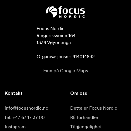
Hot Plug-støtte
Ja
Focus Nordic

Støtte for oppstart
Ringeriksveien 164

1339 Vøyenenga

Kun Mac. Oppstartsvolumet må være uavhengig av
RAID-volumet.
Organisasjonsnr: 914014832
Format
Finn på Google Maps
Formatert som RAID 0 med 4 disker for Mac. For å
konvertere til PC, bruk SoftRAID for Windows.
Kontakt
Om oss
Stasjonsgrensesnitt
M.2 NVMe (PCIe 3.0) RAID-kompatibel
info@focusnordic.no
Dette er Focus Nordic
tel: +47 67 17 37 00
Bli forhandler
Ja Standard RAID-nivå
Instagram
Tilgjengelighet
RAID 0