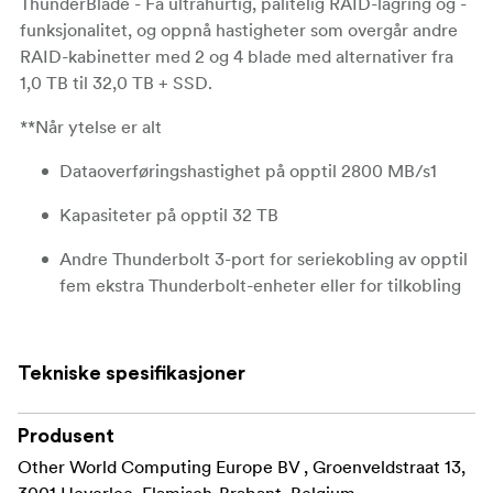
ThunderBlade - Få ultrahurtig, pålitelig RAID-lagring og -
funksjonalitet, og oppnå hastigheter som overgår andre
RAID-kabinetter med 2 og 4 blade med alternativer fra
1,0 TB til 32,0 TB + SSD.
**Når ytelse er alt
Dataoverføringshastighet på opptil 2800 MB/s1
Kapasiteter på opptil 32 TB
Andre Thunderbolt 3-port for seriekobling av opptil
fem ekstra Thunderbolt-enheter eller for tilkobling
av en USB-C-enhet eller skjerm
Robust bærbarhet i en elegant design
Tekniske spesifikasjoner
Inkluderer en spesialtilpasset ballistisk koffert med
hardt skall
Produsent
Other World Computing Europe BV , Groenveldstraat 13,
OWC 3 års begrenset garanti