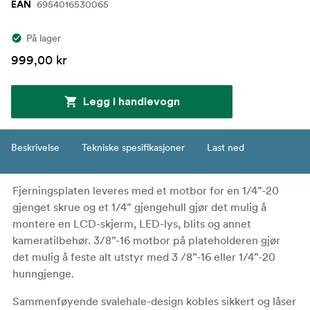
6954016530065
EAN
På lager
999,00 kr
Legg i handlevogn
Beskrivelse
Tekniske spesifikasjoner
Last ned
Fjerningsplaten leveres med et motbor for en 1/4”-20
gjenget skrue og et 1/4” gjengehull gjør det mulig å
montere en LCD-skjerm, LED-lys, blits og annet
kameratilbehør. 3/8”-16 motbor på plateholderen gjør
det mulig å feste alt utstyr med 3 /8”-16 eller 1/4”-20
hunngjenge.
Sammenføyende svalehale-design kobles sikkert og låser