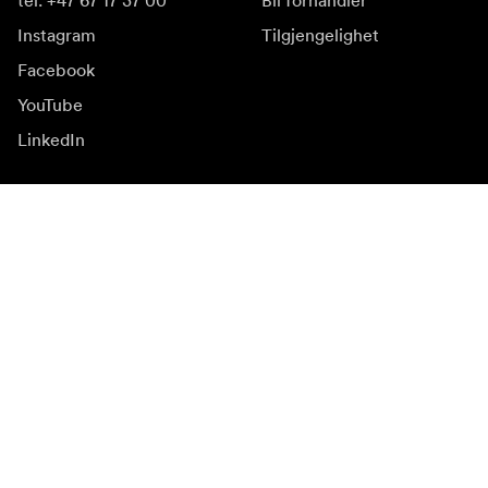
tel: +47 67 17 37 00
Bli forhandler
Instagram
Tilgjengelighet
Facebook
YouTube
LinkedIn
Inspirasjon
Ambassadører
Inspirasjon & innhold
Kampanjer
Nyhetsside
Mediebank
Firmware og
oppdateringer