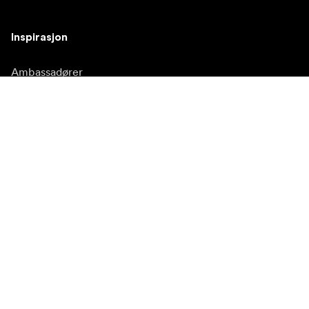
Inspirasjon
Ambassadører
Inspirasjon & innhold
Kampanjer
Nyhetsside
Mediebank
Firmware og
oppdateringer
Abonner på nyhetsbrev
Få våre siste produktnyheter, inspirasjon og spesialtilbud.