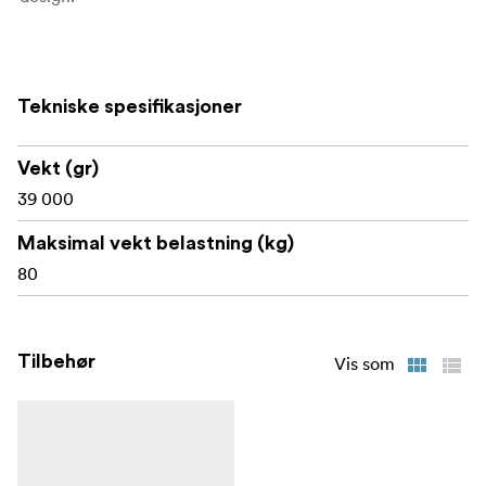
Product Length: 201.6cm
Product Height:17.6cm
Tekniske spesifikasjoner
Product Width: 24.1cm
Vekt (gr)
Product Weight: 22.82kg
39 000
Maximum Payload Capacity: 30kg
Maksimal vekt belastning (kg)
Maximum Extension: 380.0cm
80
Tilbehør
Vis som