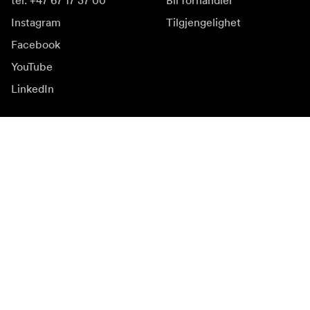
tel: +47 67 17 37 00
Bli forhandler
Instagram
Tilgjengelighet
Facebook
YouTube
LinkedIn
Inspirasjon
Ambassadører
Inspirasjon & innhold
Kampanjer
Nyhetsside
Mediebank
Firmware og
oppdateringer