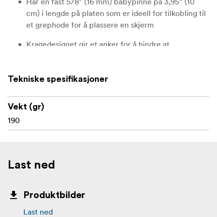
Har en fast 5/8” (16 mm) babypinne på 3,95” (10
cm) i lengde på platen som er ideell for tilkobling til
et grephode for å plassere en skjerm
Kragedesignet gir et anker for å hindre at
skjermplaten glir helt gjennom grephodet
Fire M4-skruer følger med for å feste VESA-
Tekniske spesifikasjoner
skjermen til monteringsplaten
Konstruert av lett aluminium med en svart
Vekt (gr)
overflatebehandling
190
Last ned
Produktbilder
Last ned