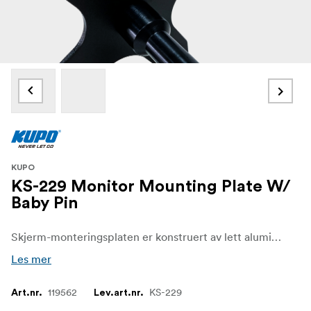
KUPO
KS-229 Monitor Mounting Plate W/
Baby Pin
Skjerm-monteringsplaten er konstruert av lett aluminium med svart overflatebehandling og er utformet for enhver skjerm som kommer med VESA-feste på 75 mm x 75 mm eller 100 mm x 100 mm.
Les mer
119562
KS-229
Art.nr.
Lev.art.nr.