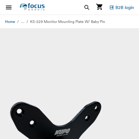
B2B login
...
Home
KS-229 Monitor Mounting Plate W/ Baby Pin