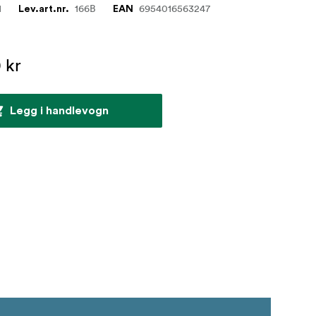
1
166B
6954016563247
Lev.art.nr.
EAN
 kr
Legg i handlevogn