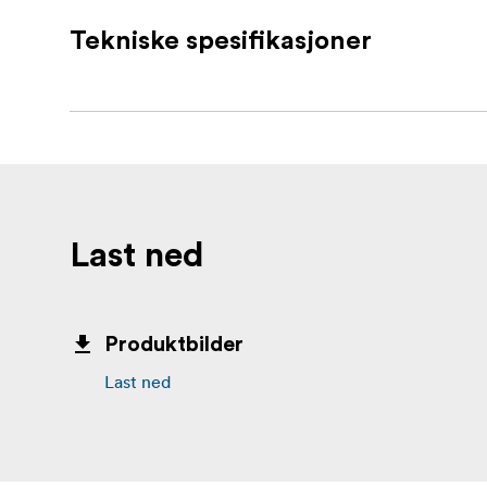
rolling in the studio or on location. Featur
“moses pole” allows the operator take a brea
Tekniske spesifikasjoner
tool for every steadicam operator, camera ass
Last ned
Produktbilder
Last ned