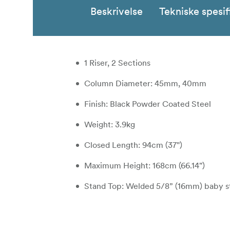
Beskrivelse
Tekniske spesif
1 Riser, 2 Sections
Column Diameter: 45mm, 40mm
Finish: Black Powder Coated Steel
Weight: 3.9kg
Closed Length: 94cm (37")
Maximum Height: 168cm (66.14")
Stand Top: Welded 5/8” (16mm) baby s
Constructed from black powder coated steel,
steadicam rigs and stabilizers system betwe