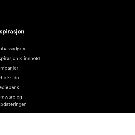
spirasjon
bassadører
spirasjon & innhold
mpanjer
hetsside
diebank
rmware og
pdateringer