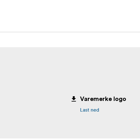
es a detachable central pole which can be removed from base an
th whilst the large docking stand are not able to be carried. 
istant and dolly grip.
Varemerke logo
Last ned