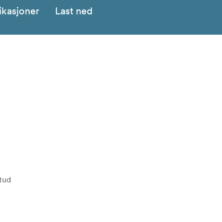
ikasjoner
Last ned
tud
 the steadicam stand is primary designed to rest the heavier 
en takes. The 8” premium pneumatic tires also included makes