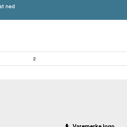
st ned
2
Varemerke logo