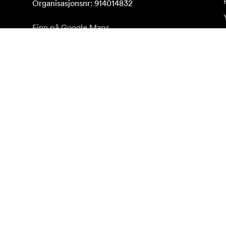
Organisasjonsnr: 914014832
Finn på Google Maps
Abonner på nyhetsbrev
Få våre siste produktnyheter, inspirasjon og spesialti
Privat kunde
Forhandler