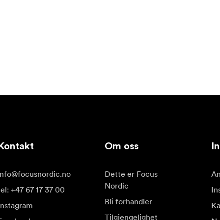
Kontakt
Om oss
In
info@focusnordic.no
Dette er Focus
Am
Nordic
tel: +47 67 17 37 00
In
Bli forhandler
Instagram
Ka
Tilgjengelighet