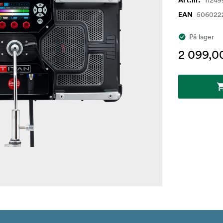
11249
Art.nr.
506022
EAN
På lager
2 099,0