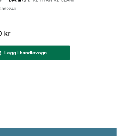
9
RL-TITAN-X2-CLAMP
Lev.art.nr.
2852240
0 kr
Legg i handlevogn