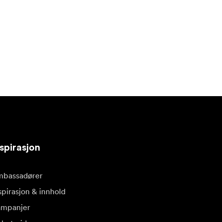
spirasjon
bassadører
spirasjon & innhold
mpanjer