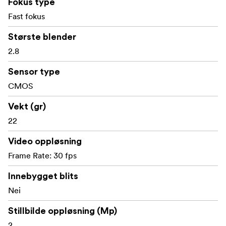
Fokus type
Fast fokus
Hovedfunksjoner
Største blender
Mini-digitalkamera inspirert av klassiske 135-
2.8
filmruller
Sensor type
Design i skala 1:1 med nostalgisk utseende i analog
CMOS
stil
Vekt (gr)
Kompakt nøkkelringformat som veier bare 22 g
22
2 MP CMOS-bildesensor
Video oppløsning
Tar 1440 × 1440 JPG-stillbilder
Frame Rate: 30 fps
Tar opp 720 × 720 AVI-video med 30 bilder per
Innebygget blits
sekund
Nei
1,3-tommers skjerm med filminspirert
Stillbilde oppløsning (Mp)
visningsopplevelse
2