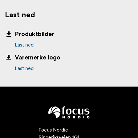
Last ned
Produktbilder
Last ned
Varemerke logo
Last ned
Focus Nordic

Ringeriksveien 164
