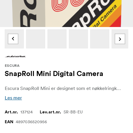
ESCURA
SnapRoll Mini Digital Camera
Escura SnapRoll Mini er designet som et nøkkelringkamera med retroinspirert design og har omtrent samme størrelse som en vanlig 135-filmbeholder. Med en vekt på 22 gram er det lett å ha med seg i hverdagen, og det tar både stillbilder og korte videoklipp, noe som gjør det enkelt å ta med seg for å fange spontane øyeblikk.
Les mer
137124
SR-BB-EU
Art.nr.
Lev.art.nr.
4897036520956
EAN