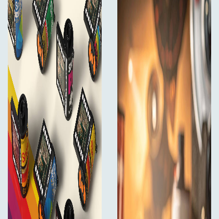
filmfotografering i en kompakt digital form.
Innhold i esken:
Escura SnapRoll Mini Digital Camera
USB-C-ladekabel/datakabel
Nøkkelringtilbehør