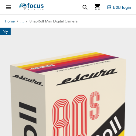
B2B login
...
Home
SnapRoll Mini Digital Camera
Ny