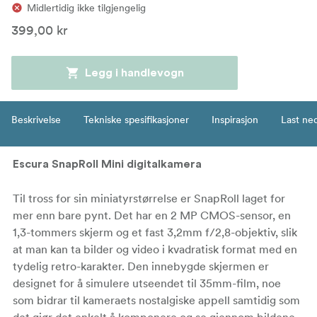
Midlertidig ikke tilgjengelig
399,00 kr
Legg i handlevogn
Beskrivelse
Tekniske spesifikasjoner
Inspirasjon
Last ne
Escura SnapRoll Mini digitalkamera
Til tross for sin miniatyrstørrelse er SnapRoll laget for
mer enn bare pynt. Det har en 2 MP CMOS-sensor, en
1,3-tommers skjerm og et fast 3,2mm f/2,8-objektiv, slik
at man kan ta bilder og video i kvadratisk format med en
tydelig retro-karakter. Den innebygde skjermen er
designet for å simulere utseendet til 35mm-film, noe
som bidrar til kameraets nostalgiske appell samtidig som