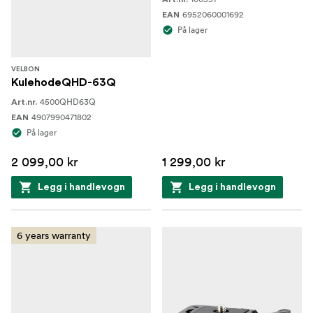
6952060001692
EAN
På lager
VELBON
KulehodeQHD-63Q
4500QHD63Q
Art.nr.
4907990471802
EAN
På lager
2 099,00 kr
1 299,00 kr
Legg i handlevogn
Legg i handlevogn
6 years warranty