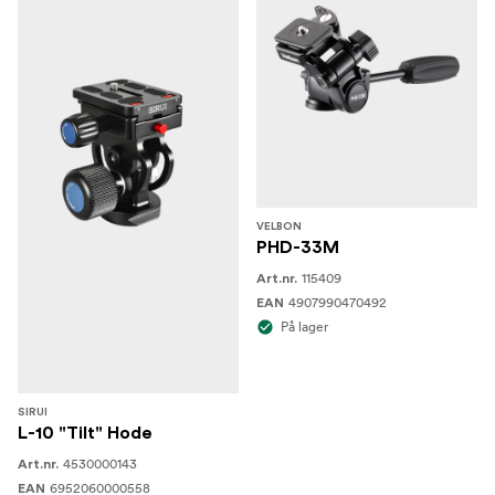
VELBON
PHD-33M
115409
Art.nr.
4907990470492
EAN
På lager
SIRUI
L-10 "Tilt" Hode
4530000143
Art.nr.
6952060000558
EAN