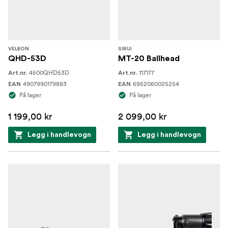
VELBON
SIRUI
QHD-53D
MT-20 Ballhead
4500QHD53D
117177
Art.nr.
Art.nr.
4907990179883
6952060025254
EAN
EAN
På lager
På lager
1 199,00 kr
2 099,00 kr
Legg i handlevogn
Legg i handlevogn