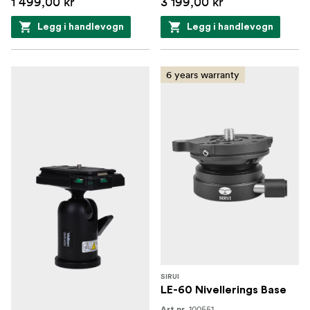
1 499,00 kr
3 199,00 kr
Legg i handlevogn
Legg i handlevogn
6 years warranty
SIRUI
LE-60 Nivellerings Base
100551
Art.nr.