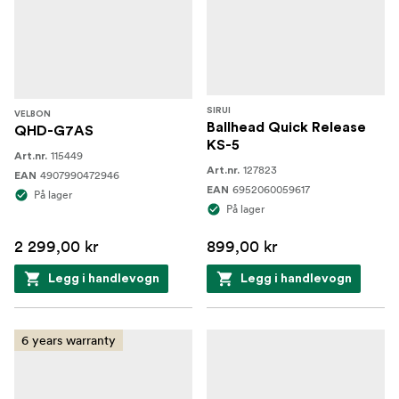
SIRUI
VELBON
Ballhead Quick Release
QHD-G7AS
KS-5
115449
Art.nr.
127823
Art.nr.
4907990472946
EAN
6952060059617
EAN
På lager
På lager
2 299,00 kr
899,00 kr
Legg i handlevogn
Legg i handlevogn
6 years warranty