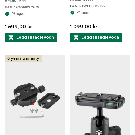
115441
Art.nr.
6952060072166
EAN
4907990271679
EAN
På lager
På lager
1 599,00 kr
1 099,00 kr
Legg i handlevogn
Legg i handlevogn
6 years warranty