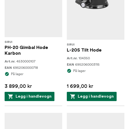
SIRUI
SIRUI
PH-20 Gimbal Hode
L-20S Tilt Hode
Karbon
104350
Art.nr.
4530000107
Art.nr.
6952060003115
EAN
6952060000718
EAN
På lager
På lager
3 899,00 kr
1 699,00 kr
Legg i handlevogn
Legg i handlevogn