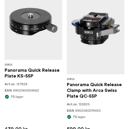
SIRUI
Panorama Quick Release
Plate KS-55P
SIRUI
127828
Art.nr.
Panorama Quick Release
6952060059662
Clamp with Arca Swiss
EAN
Plate QC-55P
På lager
128825
Art.nr.
6952060074450
EAN
På lager
439,00 kr
599,00 kr