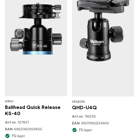
SIRUI
VELBON
Ballhead Quick Release
QHD-U4Q
KS-40
116235
Art.nr.
127827
Art.nr.
4907990324900
EAN
6952060059655
EAN
På lager
På lager