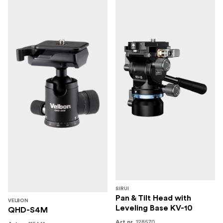
SIRUI
Pan & Tilt Head with
VELBON
Leveling Base KV-10
QHD-S4M
128570
Art.nr.