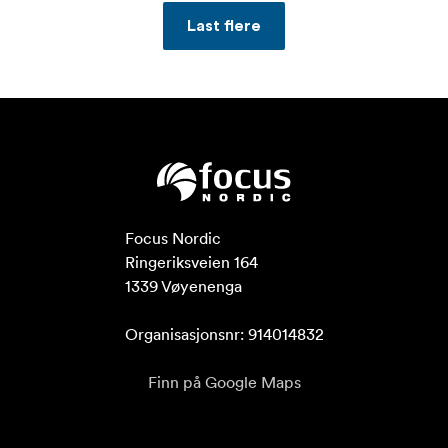
Last flere
Focus Nordic

Ringeriksveien 164

1339 Vøyenenga

Organisasjonsnr: 914014832
Finn på Google Maps