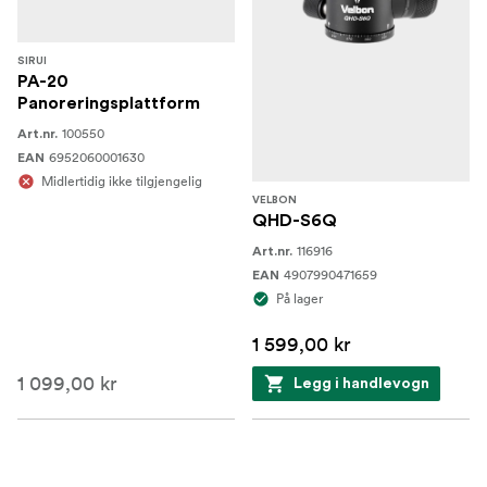
SIRUI
PA-20
Panoreringsplattform
100550
Art.nr.
6952060001630
EAN
Midlertidig ikke tilgjengelig
VELBON
QHD-S6Q
116916
Art.nr.
4907990471659
EAN
På lager
1 599,00 kr
1 099,00 kr
Legg i handlevogn