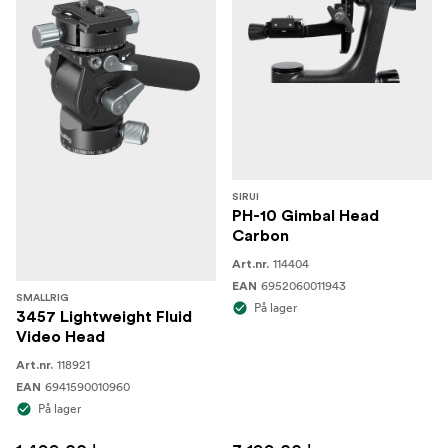
SIRUI
PH-10 Gimbal Head
Carbon
114404
Art.nr.
6952060011943
EAN
SMALLRIG
På lager
3457 Lightweight Fluid
Video Head
118921
Art.nr.
6941590010960
EAN
På lager