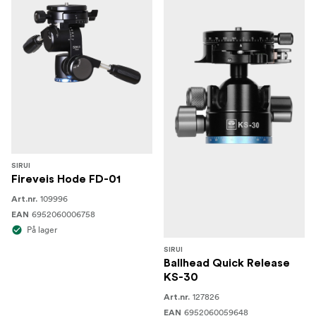
SIRUI
Fireveis Hode FD-01
109996
Art.nr.
6952060006758
EAN
På lager
SIRUI
Ballhead Quick Release
KS-30
127826
Art.nr.
6952060059648
EAN