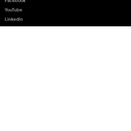
Facebook
YouTube
LinkedIn
Inspirasjon
Ambassadører
Inspirasjon & innhold
Kampanjer
Nyhetsside
Mediebank
Firmware og
oppdateringer