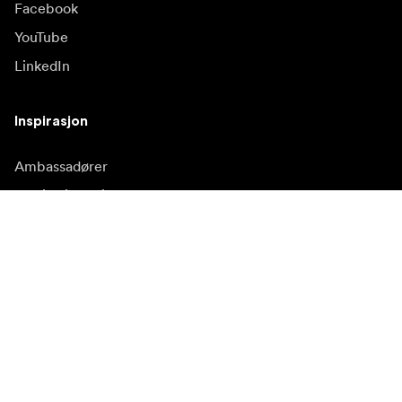
Facebook
YouTube
LinkedIn
Inspirasjon
Ambassadører
Inspirasjon & innhold
Kampanjer
Nyhetsside
Mediebank
Firmware og
oppdateringer