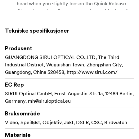
head when you slightly loosen the Quick Release
Clamp (to make adjustments to the positioning of
your equipment).
Arca-compatible.
Tekniske spesifikasjoner
Standard plate supplied with SIRUI PH-20 Gimbal
Produsent
Head.
GUANGDONG SIRUI OPTICAL CO.,LTD, The Third
Industrial District, Wuguishan Town, Zhongshan City,
Guangdong, China 528458, http://www.sirui.com/
EC Rep
SIRUI Optical GmbH, Ernst-Augustin-Str. 1a, 12489 Berlin,
Germany,
mh@siruioptical.eu
Bruksområde
Video, Speilløst, Objektiv, Jakt, DSLR, CSC, Birdwatch
Materiale