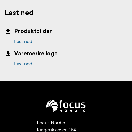
Last ned
Produktbilder
Last ned
Varemerke logo
Last ned
Focus Nordic

Ringeriksveien 164
