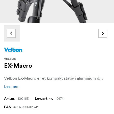
VELBON
EX-Macro
Velbon EX-Macro er et kompakt stativ i aluminium designet for nærbildefotografering og video. Den lette konstruksjonen og det 3-veis pan-tilt-hodet gir pålitelig støtte og enkel justering for presist detaljarbeid.
Les mer
100163
10174
Art.nr.
Lev.art.nr.
4907990301741
EAN