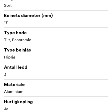
Sort
perfekte følgesvennen for detaljert makrofotografering.
Beinets diameter (mm)
17
Type hode
Tilt, Panoramic
Type beinlås
Fliplås
Antall ledd
3
Materiale
Aluminium
Hurtigkopling
Ja