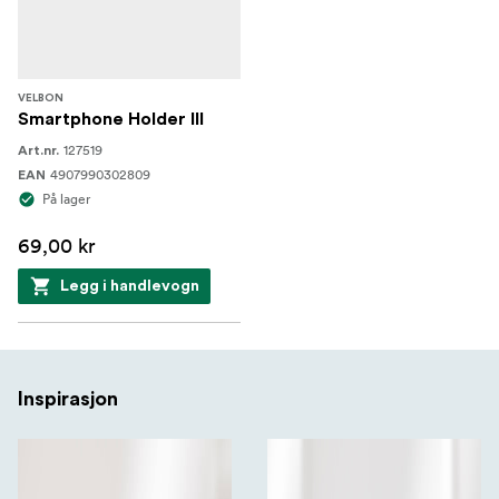
VELBON
Smartphone Holder III
127519
Art.nr.
4907990302809
EAN
På lager
69,00 kr
Legg i handlevogn
Inspirasjon