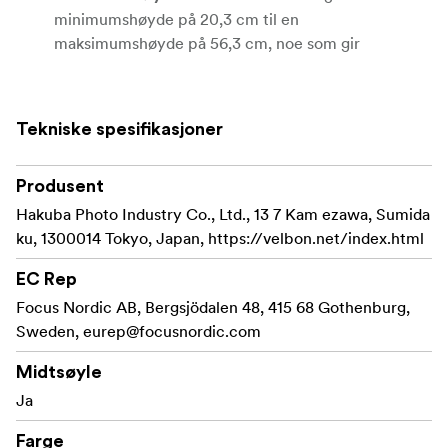
minimumshøyde på 20,3 cm til en
maksimumshøyde på 56,3 cm, noe som gir
fleksibilitet for forskjellige fotograferingsvinkler.
: Det jevne pan- og tilt-
3-veis pan- og tilt-hode
Tekniske spesifikasjoner
hodet gir mulighet for presise justeringer, slik at du
enkelt kan komponere bildene dine.
Produsent
Du kan enkelt feste og løsne
Hurtigutløserplate:
Hakuba Photo Industry Co., Ltd., 13 7 Kam ezawa, Sumida
kameraet med hurtigutløserplaten, noe som gjør
ku, 1300014 Tokyo, Japan, https://velbon.net/index.html
oppsettet raskt og praktisk.
EC Rep
Velbon EX-Macro-stativet veier bare
Lett design:
Focus Nordic AB, Bergsjödalen 48, 415 68 Gothenburg,
578 gram og er lett å bære, noe som gjør det
Sweden,
eurep@focusnordic.com
perfekt for fotografer på farten.
Midtsøyle
Ja
Med Velbon EX-Macro-stativet får du stabilitet,
Farge
bærbarhet og presisjon, noe som gjør det til den