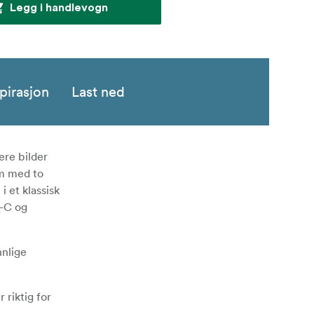
Legg i handlevogn
pirasjon
Last ned
ere bilder
em med to
i et klassisk
B-C og
nnlige
 riktig for