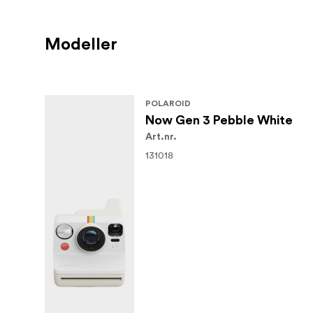
Filterkompatibilitet.
Kompatibel med Polaroid i-Type og 600
Modeller
Nøyaktig, menneskevennlig blitssystem
Blenderåpning f/11-64.
POLAROID
Oppladbart batteri.
Now Gen 3 Pebble White
Art.nr.
Produktmål 15,02 x 11,22 x 9,6 cm
131018
Produktvekt 448 gram
Batteri Litium-ion-batteri
Ytre skall ABS, PC (40 % resirkulert plas
Lukker System Tilpasset design, ved hje
Blenderåpning Seks brukbare blenderåpni
Objektiv Optisk PC- og akryllinse, belag