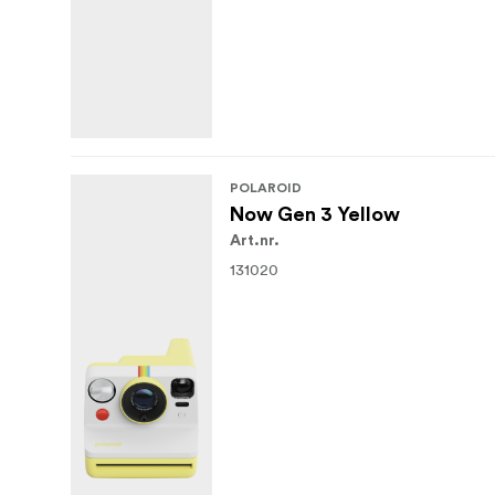
Håndleddsstropp
Hurtigstartveiledning
Brosjyre om sikkerhet og samsvar
POLAROID
Now Gen 3 Yellow
Art.nr.
131020