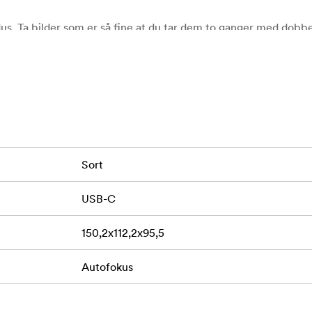
. Ta bilder som er så fine at du tar dem to ganger med dobbe
portrettet med et enkelt trykk på selvutløserknappen.
. Fang det moderne livet i den originale Polaroid-estetikken. O
ekte bilde på vår ikoniske i-Type- og 600-film i full størrelse.
dbare USB-C-batteriet holder til over 15 filmpakker. Så du k
isk flyt.
ske Polaroid-utseendet du kjenner og elsker, nå laget av mer
Sort
USB-C
150,2x112,2x95,5
ser.
us.
Autofokus