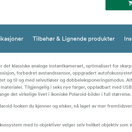
ikasjoner
Tilbehør & Lignende produkter
Ins
det klassiske analoge instantkameraet, optimalisert for skarp
posisjon, forbedret avstandssensor, oppgradert autofokussyst
litet og til og med selvutløser og dobbeleksponeringsmodus. Alt 
 materialer. Tilgjengelig i seks nye farger, oppladbart med US
e det virkelige livet i ikoniske Polaroid-bilder i full størrelse.
olaroid-looken du kjenner og elsker, nå laget av mer fremtidsve
ussystem med to objektiver velger selv hvilket objektiv som er