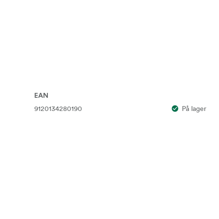
-film.
.
EAN
9120134280190
På lager
t)
lp av presisjonstrinnmotor for lukker
nger fra f64 til f11
t.