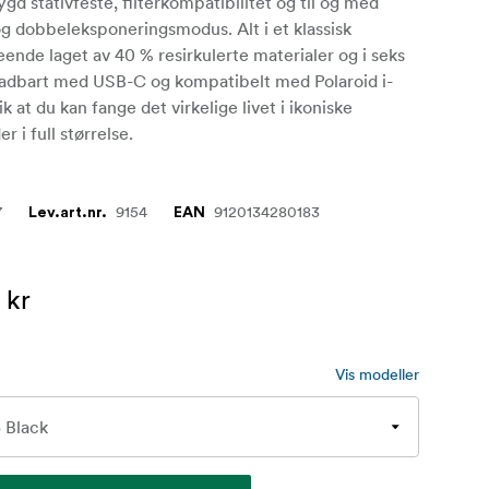
ygd stativfeste, filterkompatibilitet og til og med
og dobbeleksponeringsmodus. Alt i et klassisk
eende laget av 40 % resirkulerte materialer og i seks
ladbart med USB-C og kompatibelt med Polaroid i-
ik at du kan fange det virkelige livet i ikoniske
er i full størrelse.
7
9154
9120134280183
Lev.art.nr.
EAN
 kr
Vis modeller