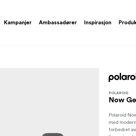
Kampanjer
Ambassadører
Inspirasjon
Produ
POLAROID
Now Ge
Polaroid Now
med moderne
forbedret a