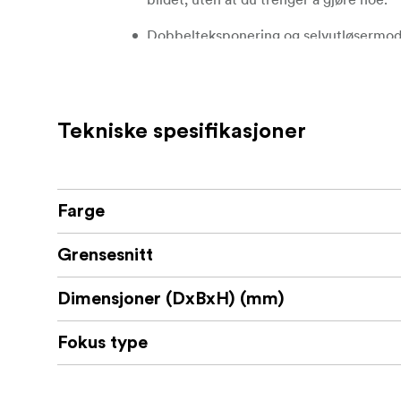
Dobbelteksponering og selvutløsermodus
eksponering. Eller ta det perfekte selv
Tar bilder av Polaroid i-Type & 600 Film
eneste detalj i hvert eneste vakre, uperf
Tekniske spesifikasjoner
USB-C oppladbart. Det innebygde oppla
engangsbatterier og holde deg i fotograf
40 % resirkulerte materialer. Det klassi
Farge
fremtidsvennlige materialer.
Grensesnitt
Tekniske spesifikasjoner:
Dimensjoner (DxBxH) (mm)
Oppgradert autofokussystem med to lin
Dobbel eksponering og selvutløsermod
Fokus type
Innebygd stativfeste.