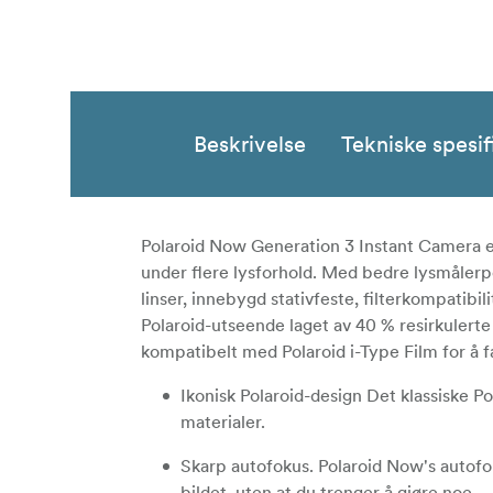
Beskrivelse
Tekniske spesif
Polaroid Now Generation 3 Instant Camera er 
under flere lysforhold. Med bedre lysmåler
linser, innebygd stativfeste, filterkompatibi
Polaroid-utseende laget av 40 % resirkulerte
kompatibelt med Polaroid i-Type Film for å fang
Ikonisk Polaroid-design Det klassiske P
materialer.
Skarp autofokus. Polaroid Now's autofok
bildet, uten at du trenger å gjøre noe.