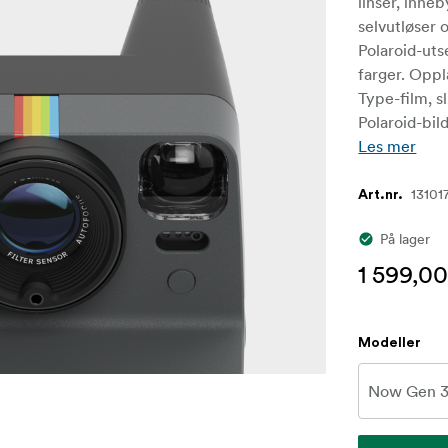
linser, inneb
selvutløser 
Polaroid-uts
farger. Opp
Type-film, sl
Polaroid-bild
Les mer
13101
Art.nr.
På lager
1 599,00
Modeller