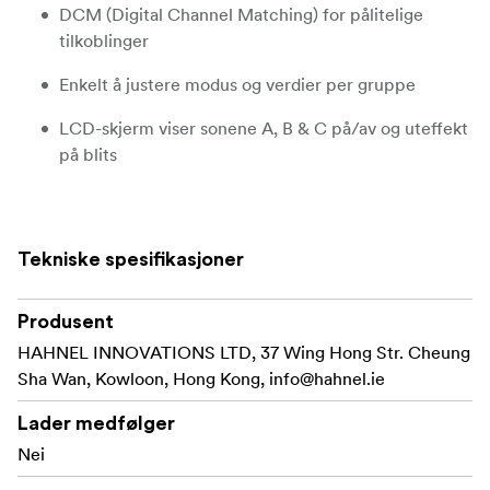
DCM (Digital Channel Matching) for pålitelige
tilkoblinger
Enkelt å justere modus og verdier per gruppe
LCD-skjerm viser sonene A, B & C på/av og uteffekt
på blits
Kompatibel med originalvaremerkene og visse
tredjepartsmerker
Tekniske spesifikasjoner
Full trådløs tilkobling med MODUS 600RT
Speedlight ELLER med MODUS 600RT Speedlight
som frittstående
Produsent
HAHNEL INNOVATIONS LTD, 37 Wing Hong Str. Cheung
Mini USB-uttak for firmware oppgradering
Sha Wan, Kowloon, Hong Kong,
info@hahnel.ie
Lader medfølger
Nei