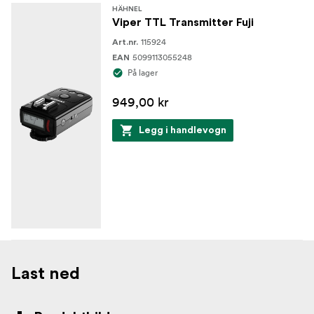
HÄHNEL
Viper TTL Transmitter Fuji
115924
Art.nr.
5099113055248
EAN
På lager
949,00 kr
Legg i handlevogn
Last ned