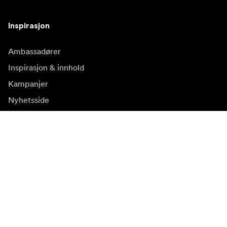
Inspirasjon
Ambassadører
Inspirasjon & innhold
Kampanjer
Nyhetsside
Mediebank
Firmware og
oppdateringer
Abonner på nyhetsbrev
Få våre siste produktnyheter, inspirasjon og spesialtilbud.