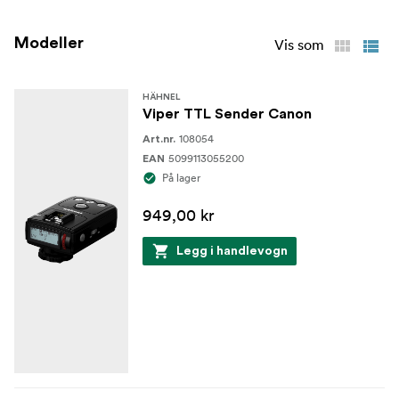
Modeller
Vis som
HÄHNEL
Viper TTL Sender Canon
108054
Art.nr.
5099113055200
EAN
På lager
949,00 kr
Legg i handlevogn