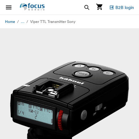
B2B login
...
Home
Viper TTL Transmitter Sony