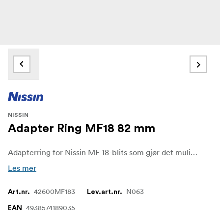
NISSIN
Adapter Ring MF18 82 mm
Adapterring for Nissin MF 18-blits som gjør det mulig å bruke objektiver med en annen diameter enn de som følger med blitsen.
Les mer
42600MF183
N063
Art.nr.
Lev.art.nr.
4938574189035
EAN