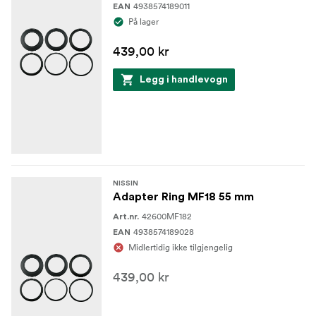
4938574189011
EAN
På lager
439,00 kr
Legg i handlevogn
NISSIN
Adapter Ring MF18 55 mm
42600MF182
Art.nr.
4938574189028
EAN
Midlertidig ikke tilgjengelig
439,00 kr