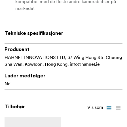
kompatibel med de fleste andre kamerablitser på
markedet
Gjør at du kan skape myke skygger med behagelige
overganger
Tekniske spesifikasjoner
Produsent
HAHNEL INNOVATIONS LTD, 37 Wing Hong Str. Cheung
Sha Wan, Kowloon, Hong Kong,
info@hahnel.ie
Lader medfølger
Nei
Tilbehør
Vis som