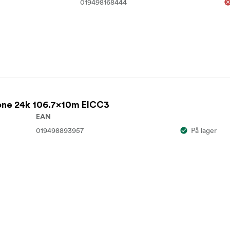
019498168444
tone 24k 106.7x10m EICC3
EAN
019498893957
På lager