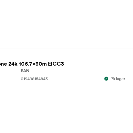
tone 24k 106.7x30m EICC3
EAN
019498154843
På lager