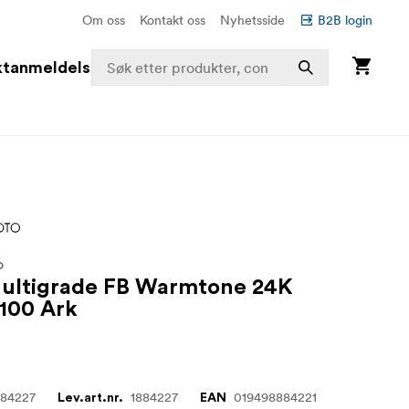
Om oss
Kontakt oss
Nyhetsside
B2B login
ktanmeldelser
O
Multigrade FB Warmtone 24K
 100 Ark
884227
1884227
019498884221
Lev.art.nr.
EAN