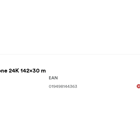
one 24K 142x30 m
EAN
019498144363