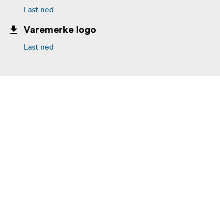
fremkalling
Last ned
Slitesterk, kjemikaliebestandig konstruksjon
Varemerke logo
Lett å legge i og ta ut i totalt mørke
Last ned
Leggingsinstruksjoner:
Sett inn opptil to filmark, med emulsjonssiden vendt
innover, mellom de vertikale søylene
Skyv arkene helt ned i posisjon
Fest toppholderen:
Et klikk for 13×18 cm film
To klikk for 5×7" film
Etter fremkalling fjerner du toppholderen ved
å trykke tommelen inn i det midtre hullet og
trekke opp med pekefingrene