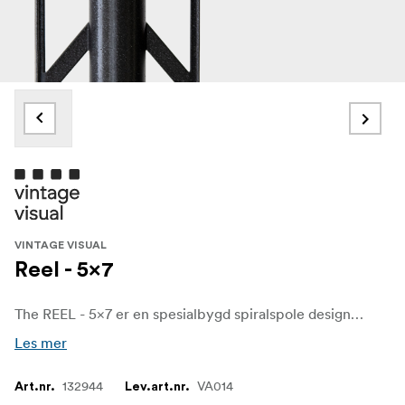
VINTAGE VISUAL
Reel - 5x7
The REEL - 5×7 er en spesialbygd spiralspole designet for å fremkalle arkfilm i formatet 5×7" eller 13×18 cm med eksepsjonell konsistens. Enten du behandler svart / hvitt eller fargefilm, leverer denne rullen pålitelige resultater gjennom både håndomrøring eller roterende prosessering - inkludert sømløs integrering med AGO Film Processor.
Les mer
132944
VA014
Art.nr.
Lev.art.nr.