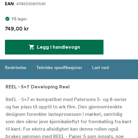
4745010617041
EAN
På lager
749,00 kr
Legg i handlevogn
Beskrivelse
Tekniske spesifikasjoner
Last ned
REEL - 5×7 Developing Reel
ReEL - 5×7 er kompatibel med Patersons 5- og 8-serier
og har plass til opptil to ark film. Den gjennomtenkte
designen forenkler lasteprosessen i mørket, samtidig
som den sikrer jevn kjemikalieflyt for fremkalling fra kant
til kant. For ekstra allsidighet kan denne rullen også
brukes sammen med REEL - Paper 5 som innsats, noe