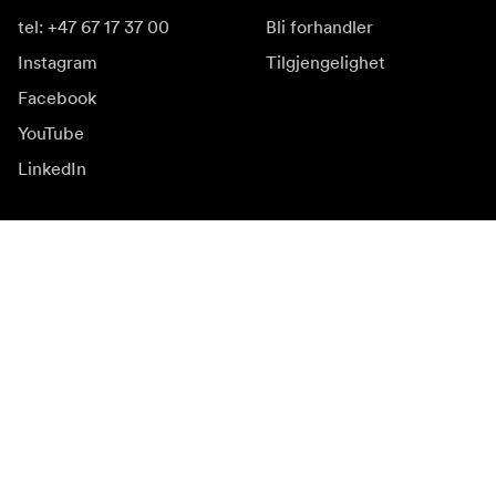
tel: +47 67 17 37 00
Bli forhandler
Instagram
Tilgjengelighet
Facebook
YouTube
LinkedIn
Inspirasjon
Ambassadører
Inspirasjon & innhold
Kampanjer
Nyhetsside
Mediebank
Firmware og