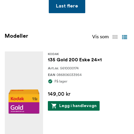
Last flere
Modeller
Vis som
KODAK
135 Gold 200 Eske 24x1
5610000174
Art.nr.
086806033954
EAN
På lager
149,00 kr
Legg i handlevogn