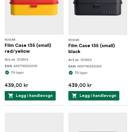
KODAK
KODAK
Film Case 135 (small)
Film Case 135 (small)
red/yellow
black
120854
120855
Art.nr.
Art.nr.
4897116930019
4897116930064
EAN
EAN
På lager
På lager
439,00 kr
439,00 kr
Legg i handlevogn
Legg i handlevogn