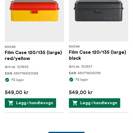
KODAK
KODAK
Film Case 120/135 (large)
Film Case 120/135 (large)
black
red/yellow
120857
120856
Art.nr.
Art.nr.
4897116930118
4897116930088
EAN
EAN
På lager
På lager
549,00 kr
549,00 kr
Legg i handlevogn
Legg i handlevogn