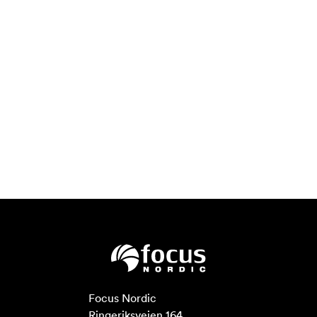
Focus Nordic

Ringeriksveien 164
