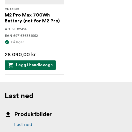
CHASING
M2 Pro Max 700Wh
Battery (not for M2 Pro)
121414
Art.nr.
6971636381662
EAN
På lager
28 090,00 kr
Legg i handlevogn
Last ned
Produktbilder
Last ned