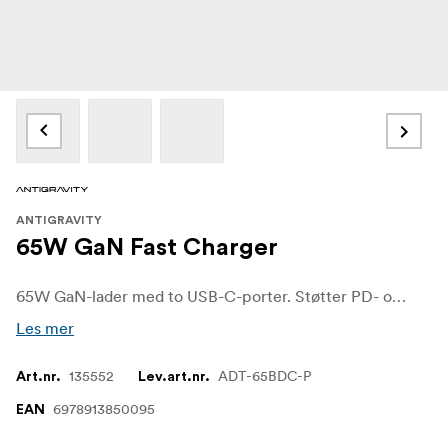
ANTIGRAVITY
65W GaN Fast Charger
65W GaN-lader med to USB-C-porter. Støtter PD- og PPS-hurtiglading. Modulær pluggdesign - vri for å bytte mellom de medfølgende plugghodene for ulike regioner.
Les mer
135552
ADT-65BDC-P
Art.nr.
Lev.art.nr.
6978913850095
EAN