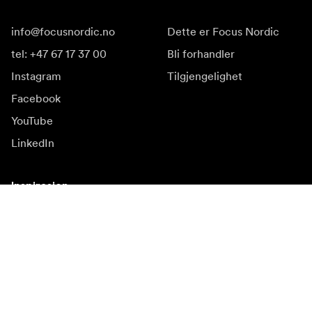
info@focusnordic.no
Dette er Focus Nordic
tel: +47 67 17 37 00
Bli forhandler
Instagram
Tilgjengelighet
Facebook
YouTube
LinkedIn
Inspirasjon
Ambassadører
Inspirasjon & innhold
Kampanjer
Nyhetsside
Mediebank