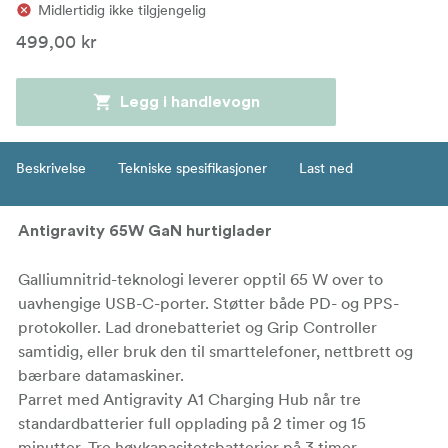
Midlertidig ikke tilgjengelig
499,00 kr
Legg i handlevogn
Beskrivelse
Tekniske spesifikasjoner
Last ned
Antigravity 65W GaN hurtiglader
Galliumnitrid-teknologi leverer opptil 65 W over to
uavhengige USB-C-porter. Støtter både PD- og PPS-
protokoller. Lad dronebatteriet og Grip Controller
samtidig, eller bruk den til smarttelefoner, nettbrett og
bærbare datamaskiner.
Parret med Antigravity A1 Charging Hub når tre
standardbatterier full opplading på 2 timer og 15
minutter. Tre høykapasitetsbatterier på 3 timer.