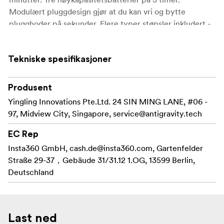
Modulært pluggdesign gjør at du kan vri og bytte
plugghoder på sekunder. Flere typer støpsler inkludert -
ingen reiseadapter nødvendig.
Tekniske spesifikasjoner
Hva er i esken:
Produsent
1× 65W lader
Yingling Innovations Pte.Ltd. 24 SIN MING LANE, #06 -
97, Midview City, Singapore,
service@antigravity.tech
1× USB-C ladekabel 1 m
EC Rep
.
Insta360 GmbH,
cash.de@insta360.com
, Gartenfelder
Straße 29-37，Gebäude 31/31.12 1.OG, 13599 Berlin,
Deutschland
Last ned