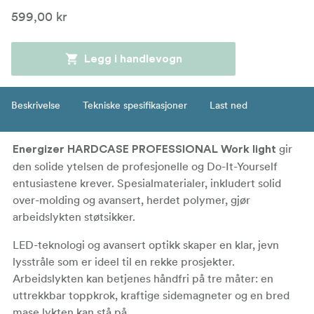
599,00 kr
Legg i handlevogn
Beskrivelse
Tekniske spesifikasjoner
Last ned
gir
Energizer HARDCASE PROFESSIONAL Work light
den solide ytelsen de profesjonelle og Do-It-Yourself
entusiastene krever. Spesialmaterialer, inkludert solid
over-molding og avansert, herdet polymer, gjør
arbeidslykten støtsikker.
LED-teknologi og avansert optikk skaper en klar, jevn
lysstråle som er ideel til en rekke prosjekter.
Arbeidslykten kan betjenes håndfri på tre måter: en
uttrekkbar toppkrok, kraftige sidemagneter og en bred
mase lykten kan stå på.