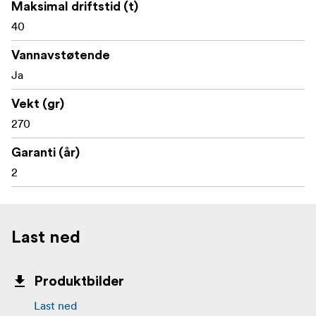
Maksimal driftstid (t)
Håndfri funksjonalitet takket være: Inntrekkbar
40
roterende krok, Magneter, Bred base
Vannavstøtende
Ja
Vekt (gr)
270
Garanti (år)
2
Last ned
Produktbilder
Last ned