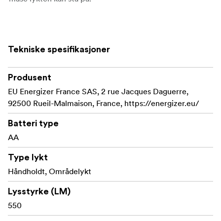
Egenskaper
Tekniske spesifikasjoner
Robust polymer og holdbart hus gir maksimal
støtdemping
Produsent
Dual-modus trykknappbryter (høy/lav)
EU Energizer France SAS, 2 rue Jacques Daguerre,
92500 Rueil-Malmaison, France, https://energizer.eu/
Kraftig LED-lumen output
Batteri type
Lang lystid
AA
Bredt lysområde
Type lykt
Nyeste LED-teknologi
Håndholdt, Områdelykt
Fungerer med 4 AA batterier
Lysstyrke (LM)
550
Lysmodus: høyt område, lavt område