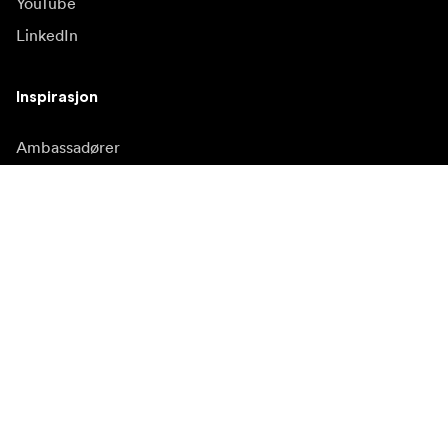
YouTube
LinkedIn
Inspirasjon
Ambassadører
Inspirasjon & innhold
Kampanjer
Nyhetsside
Mediebank
Firmware og
oppdateringer
Abonner på nyhetsbrev