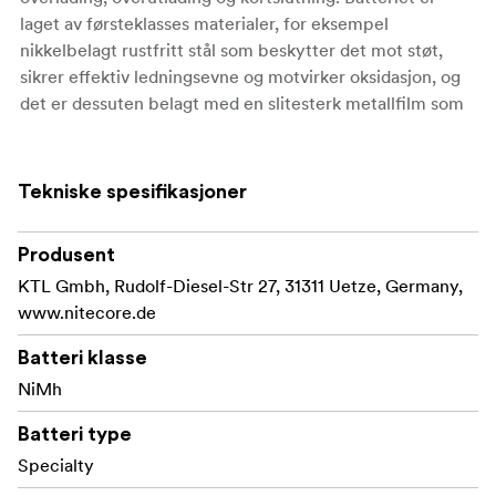
laget av førsteklasses materialer, for eksempel
nikkelbelagt rustfritt stål som beskytter det mot støt,
sikrer effektiv ledningsevne og motvirker oksidasjon, og
det er dessuten belagt med en slitesterk metallfilm som
gjør det mer motstandsdyktig mot slitasje. NL169 kan
lades opp over 500 ganger, noe som ikke bare gjør det
kostnadseffektivt, men også til et miljøbevisst valg.
Tekniske spesifikasjoner
Kapasitet 950 mAh 3,6 V (3,42 Wh)
Produsent
Dimensjoner Lengde: 1,34 ± 0,01"
KTL Gmbh, Rudolf-Diesel-Str 27, 31311 Uetze, Germany,
www.nitecore.de
Diameter: 0,65 ± 0,01 "
Batteri klasse
Vekt 0,71 oz
NiMh
Batteri type
Specialty