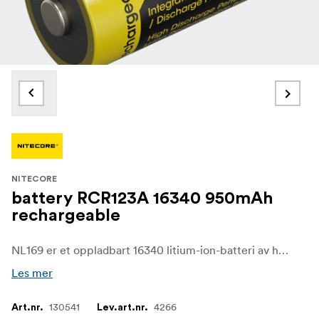
NITECORE
battery RCR123A 16340 950mAh
rechargeable
NL169 er et oppladbart 16340 litium-ion-batteri av høy kvalitet. Det har økt kapasiteten med 46 % til imponerende 950 mAh sammenlignet med forgjengeren NL166.
Les mer
130541
4266
Art.nr.
Lev.art.nr.