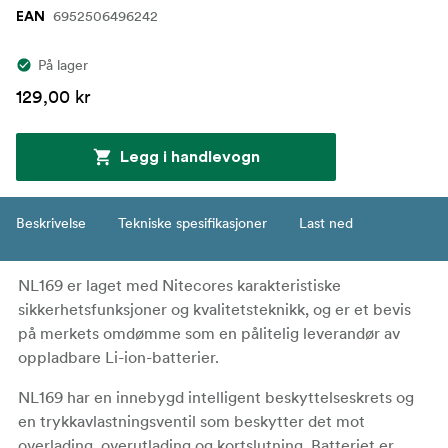
6952506496242
EAN
På lager
129,00 kr
Legg i handlevogn
Beskrivelse
Tekniske spesifikasjoner
Last ned
NL169 er laget med Nitecores karakteristiske
sikkerhetsfunksjoner og kvalitetsteknikk, og er et bevis
på merkets omdømme som en pålitelig leverandør av
oppladbare Li-ion-batterier.
NL169 har en innebygd intelligent beskyttelseskrets og
en trykkavlastningsventil som beskytter det mot
overlading, overutlading og kortslutning. Batteriet er