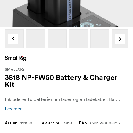
SMALLRIG
3818 NP-FW50 Battery & Charger
Kit
Inkluderer to batterier, en lader og en ladekabel. Batteriet, som er utstyrt med en full dekodingsbrikke, støtter ulike kameraer perfekt og har brannsikkert ABS- og PC-skall av høy kvalitet for å sikre fin berøring og holdbarhet
Les mer
121150
3818
6941590008257
Art.nr.
Lev.art.nr.
EAN