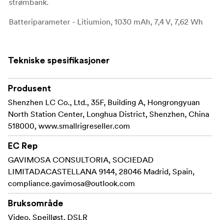
strømbank.
Batteriparameter - Litiumion, 1030 mAh, 7,4 V, 7,62 Wh
Laderinngang - USB-A 5V 2,1A (min), USB-C 5V 2,1A (min)
Ladeutgang - 8,4 V, 1000 mA
Driftstemperatur - 0-40 °C
Tekniske spesifikasjoner
Bemerknad!
Produsent
For best mulig ladeopplevelse anbefales en
strømadapter med høyere utgang enn 5V⎓2,1A. Ikke bruk
Shenzhen LC Co., Ltd., 35F, Building A, Hongrongyuan
de to inngangsgrensesnittene samtidig. Manuelt målt
North Station Center, Longhua District, Shenzhen, China
vekt og størrelse er kanskje ikke nøyaktig.
518000, www.smallrigreseller.com
Settet inkluderer ikke strømadapter.
EC Rep
Kompatibilitet:
GAVIMOSA CONSULTORIA, SOCIEDAD
Kompatible kameraer:
LIMITADACASTELLANA 9144, 28046 Madrid, Spain,
Sony Alpha 7/Alpha 7 II/Alpha 7R /Alpha 7R II/Alpha
compliance.gavimosa@outlook.com
7S/Alpha 7S II
Bruksområde
Sony Alpha 3000 /Alpha 5000/Alpha 5100/Alpha
Video, Speilløst, DSLR
6000/Alpha 6100/Alpha 6300/Alpha 6400/Alpha