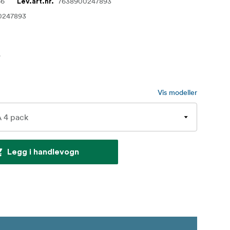
66
7638900247893
Lev.art.nr.
0247893
r
Vis modeller
Legg i handlevogn