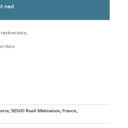
st ned
 røykvarslere,
mt flere
erre, 92500 Rueil-Malmaison, France,