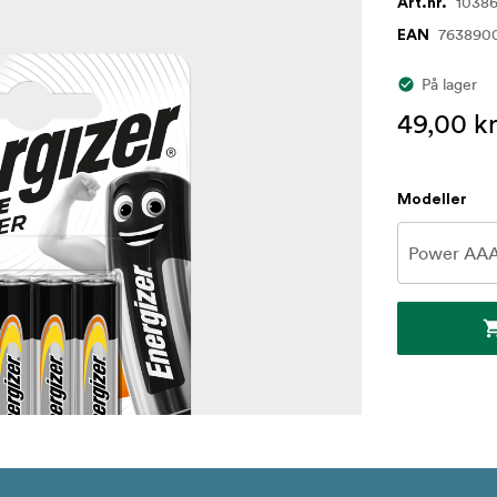
1038
Art.nr.
763890
EAN
På lager
49,00 k
Modeller