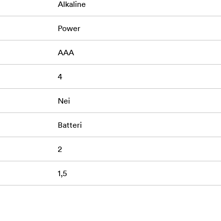
Alkaline
Power
AAA
4
Nei
Batteri
2
1,5