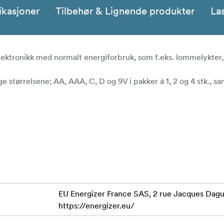
ikasjoner
Tilbehør & Lignende produkter
La
elektronikk med normalt energiforbruk, som f.eks. lommelykter,
e størrelsene; AA, AAA, C, D og 9V i pakker á 1, 2 og 4 stk., sa
EU Energizer France SAS, 2 rue Jacques Dagu
https://energizer.eu/