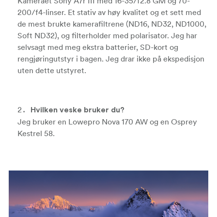
Kameraet Sony A7r III med 16-35/f2.8 GM og 70-
200/f4-linser. Et stativ av høy kvalitet og et sett med
de mest brukte kamerafiltrene (ND16, ND32, ND1000,
Soft ND32), og filterholder med polarisator. Jeg har
selvsagt med meg ekstra batterier, SD-kort og
rengjøringutstyr i bagen. Jeg drar ikke på ekspedisjon
uten dette utstyret.
Hvilken veske bruker du?
Jeg bruker en Lowepro Nova 170 AW og en Osprey
Kestrel 58.