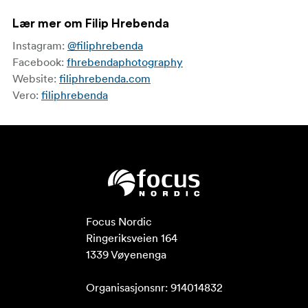
Lær mer om Filip Hrebenda
Instagram:
@filiphrebenda
Facebook:
fhrebendaphotography
Website:
filiphrebenda.com
Vero:
filiphrebenda
Focus Nordic

Ringeriksveien 164

1339 Vøyenenga

Organisasjonsnr: 914014832