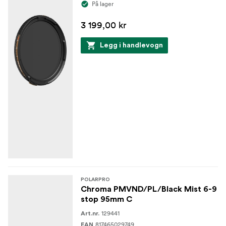
På lager
3 199,00 kr
Legg i handlevogn
POLARPRO
Chroma PMVND/PL/Black Mist 6-9
stop 95mm C
129441
Art.nr.
817465029749
EAN