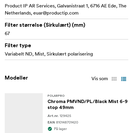
med en enkelt vri.
Product IP AR Services, Galvanistraat 1, 6716 AE Ede, The
Netherlands,
euar@productip.com
Viktige funksjoner og fordeler:
Filter størrelse (Sirkulært) (mm)
Sømløs justering mellom
6-9 stopps variabel ND:
67
6 og 9 stopps lysreduksjon, perfekt for å kontrollere
eksponeringen i lyse omgivelser eller ved bruk av
Filter type
store blenderåpninger for filmatisk dybdeskarphet.
Variabelt ND, Mist, Sirkulært polarisering
Reduserer uønskede
Integrert polarisator:
refleksjoner fra overflater som vann, glass og blanke
gjenstander, samtidig som fargemetningen økes for
Modeller
Vis som
mer levende og dynamiske scener.
Mykner opp høylys,
Black Mist Diffusion:
POLARPRO
reduserer kontrasten og gir en subtil glød til bildene
Chroma PMVND/PL/Black Mist 6-9
stop 49mm
dine, noe som skaper en naturlig, filmatisk
atmosfære samtidig som skarphet og detaljer
129425
Art.nr.
810148701420
bevares.
EAN
På lager