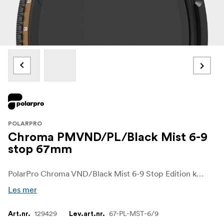
POLARPRO
Chroma PMVND/PL/Black Mist 6-9
stop 67mm
PolarPro Chroma VND/Black Mist 6-9 Stop Edition kombinerer tre kraftige verktøy i ett, noe som gir filmskapere og fotografer uovertruffen kontroll over lys og atmosfære. Med dette unike filteret kan du sømløst justere eksponeringen med et variabelt nøytralt tetthetsområde og kontrollerende polarisering, samtidig som du legger til en subtil diffusjonseffekt med Black Mist-elementet, som er perfekt for å skape et mykt, filmatisk utseende uten å måtte stable de to favorittfiltrene dine. Enten du fotograferer i skarpt dagslys eller skaper en drømmende, stemningsfull scene, er dette filteret designet for å hjelpe deg med å gi liv til din kreative visjon.
Les mer
129429
67-PL-MST-6/9
Art.nr.
Lev.art.nr.