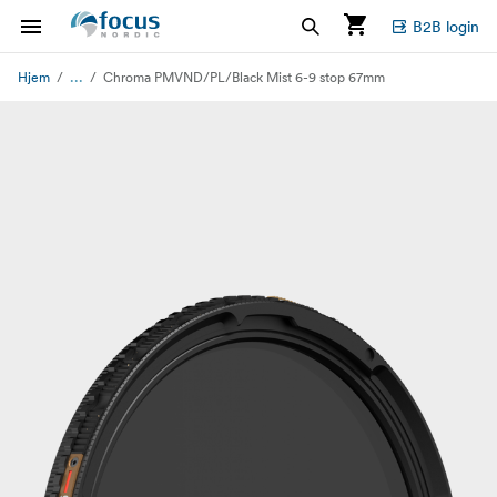
B2B login
...
Hjem
Chroma PMVND/PL/Black Mist 6-9 stop 67mm