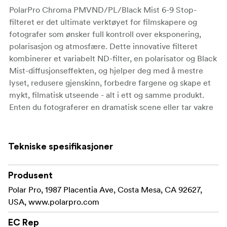
PolarPro Chroma PMVND/PL/Black Mist 6-9 Stop-
filteret er det ultimate verktøyet for filmskapere og
fotografer som ønsker full kontroll over eksponering,
polarisasjon og atmosfære. Dette innovative filteret
kombinerer et variabelt ND-filter, en polarisator og Black
Mist-diffusjonseffekten, og hjelper deg med å mestre
lyset, redusere gjenskinn, forbedre fargene og skape et
mykt, filmatisk utseende - alt i ett og samme produkt.
Enten du fotograferer en dramatisk scene eller tar vakre
landskapsbilder, kan du med dette filteret enkelt oppnå
profesjonelle resultater.
Tekniske spesifikasjoner
Kreativ allsidighet i ett filter
PolarPro Chroma PMVND/PL/Black Mist 6-9 Stop
Produsent
kombinerer kraften i variabel ND, polarisering og
Polar Pro, 1987 Placentia Ave, Costa Mesa, CA 92627,
diffusjon, slik at du kan skape bilder med presisjon.
USA, www.polarpro.com
Juster lyseksponeringen, skjær gjennom refleksjoner og
legg til en drømmende, filmisk glød i opptakene dine - alt
EC Rep