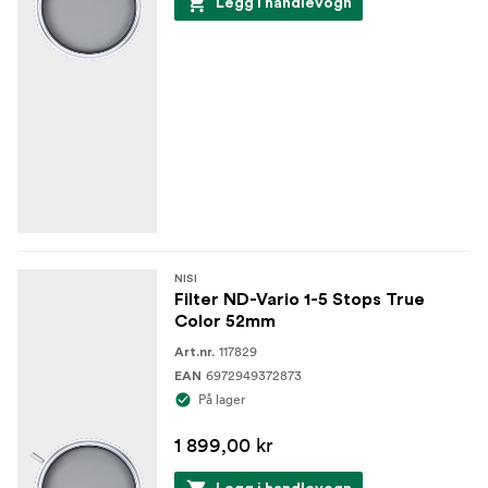
Legg i handlevogn
NISI
Filter ND-Vario 1-5 Stops True
Color 52mm
117829
Art.nr.
6972949372873
EAN
På lager
1 899,00 kr