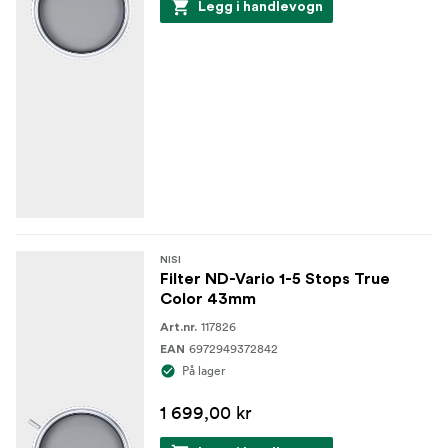
En valgfri roterende spak som kan fjernes
Legg i handlevogn
Større gjenger foran for å unngå vignettering på
bredere objektiver
Frontbeskyttelse inkludert
Liten veske inkludert
NISI
Filter ND-Vario 1-5 Stops True
Color 43mm
117826
Art.nr.
6972949372842
EAN
På lager
1 699,00 kr