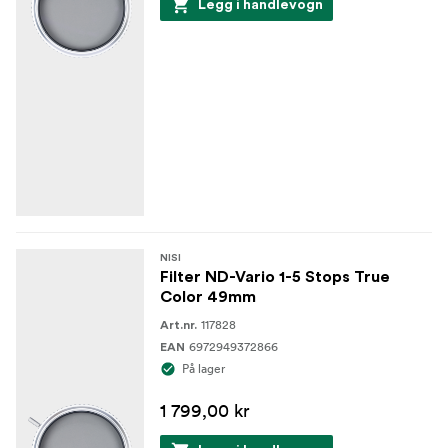
Legg i handlevogn
NISI
Filter ND-Vario 1-5 Stops True
Color 49mm
117828
Art.nr.
6972949372866
EAN
På lager
1 799,00 kr