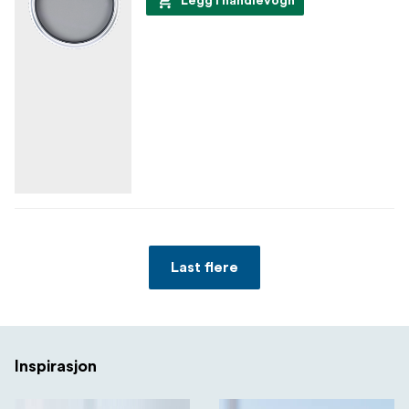
Legg i handlevogn
Last flere
Inspirasjon