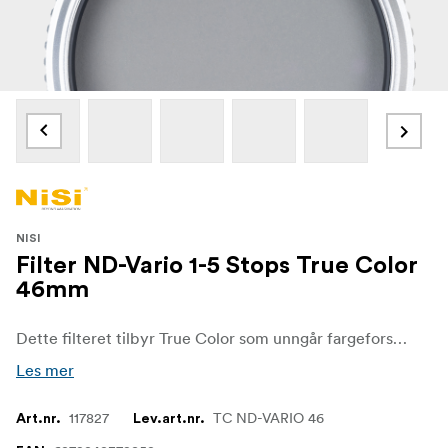
NISI
Filter ND-Vario 1-5 Stops True Color
46mm
Dette filteret tilbyr True Color som unngår fargeforskyvning, som man ser i andre variable filtre. NiSi True Color ND-VARIO Pro Nano 1-5stops er laget av høyoppløselig optisk glass for best mulig oppløsning og kvalitet.
Les mer
117827
TC ND-VARIO 46
Art.nr.
Lev.art.nr.