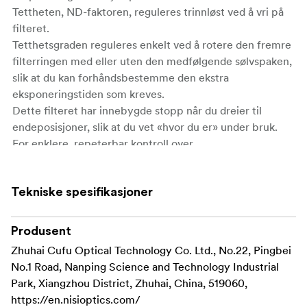
Tettheten, ND-faktoren, reguleres trinnløst ved å vri på
filteret.
Tetthetsgraden reguleres enkelt ved å rotere den fremre
filterringen med eller uten den medfølgende sølvspaken,
slik at du kan forhåndsbestemme den ekstra
eksponeringstiden som kreves.
Dette filteret har innebygde stopp når du dreier til
endeposisjoner, slik at du vet «hvor du er» under bruk.
For enklere, repeterbar kontroll over
tetthetsinnstillingene er den fremre ringen visuelt
merket med tall som representerer de forskjellige
Tekniske spesifikasjoner
stoppverdiene. Ringen har sølvfargede rifler på siden for
et sikkert grep og enkel montering og demontering. For
de som bruker dette filteret med film- eller
Produsent
videokameraer, gir kombinerte justeringer av
Zhuhai Cufu Optical Technology Co. Ltd., No.22, Pingbei
blenderåpning og dette filteret mulighet for finjustering
No.1 Road, Nanping Science and Technology Industrial
av dybdeskarpheten samtidig som den angitte
Park, Xiangzhou District, Zhuhai, China, 519060,
bildefrekvensen beholdes.
https://en.nisioptics.com/