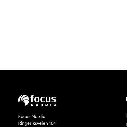
Focus Nordic

Ringeriksveien 164
