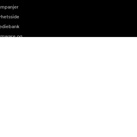
mpanjer
hetsside
diebank
rmware og
pdateringer
søk et annet lokalt marked