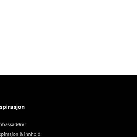
spirasjon
bassadører
spirasjon & innhold