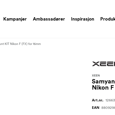
Kampanjer
Ambassadører
Inspirasjon
Produ
t KIT Nikon F (FX) for 16mm
XEEN
Samyan
Nikon F
1266
Art.nr.
880929
EAN