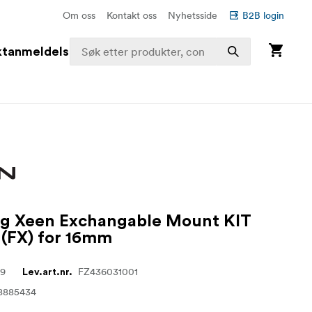
Om oss
Kontakt oss
Nyhetsside
B2B login
ktanmeldelser
g Xeen Exchangable Mount KIT
 (FX) for 16mm
39
FZ436031001
Lev.art.nr.
8885434