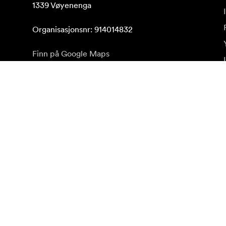
1339 Vøyenenga

Organisasjonsnr: 914014832
Finn på Google Maps
Abonner på nyhetsbrev
Få våre siste produktnyheter, inspirasjon og spesialti
Privat kunde
Forhandler