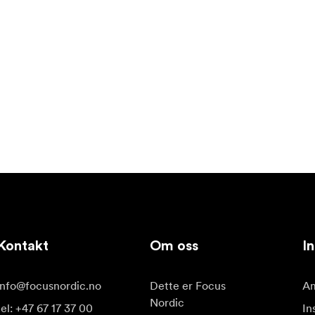
Kontakt
Om oss
In
info@focusnordic.no
Dette er Focus
Am
Nordic
tel: +47 67 17 37 00
In