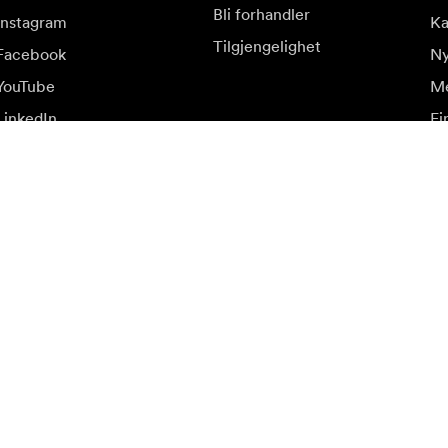
Bli forhandler
Instagram
Ka
Tilgjengelighet
Facebook
Ny
YouTube
Me
LinkedIn
Fi
op
lbud.
Be
Meld deg på