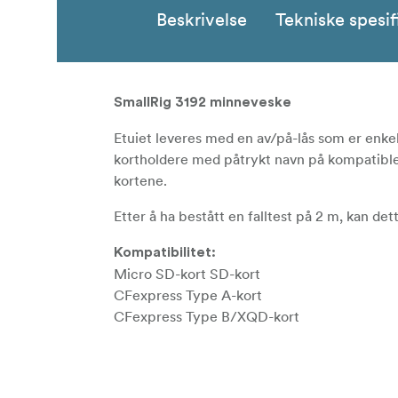
Beskrivelse
Tekniske spesif
SmallRig 3192 minneveske
Etuiet leveres med en av/på-lås som er enkel
kortholdere med påtrykt navn på kompatible k
kortene.
Etter å ha bestått en falltest på 2 m, kan de
Kompatibilitet:
Micro SD-kort SD-kort
CFexpress Type A-kort
CFexpress Type B/XQD-kort
I esken: 1 x minnekortveske 1 x minnekortve