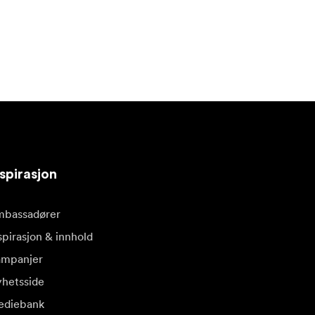
spirasjon
bassadører
spirasjon & innhold
mpanjer
hetsside
diebank