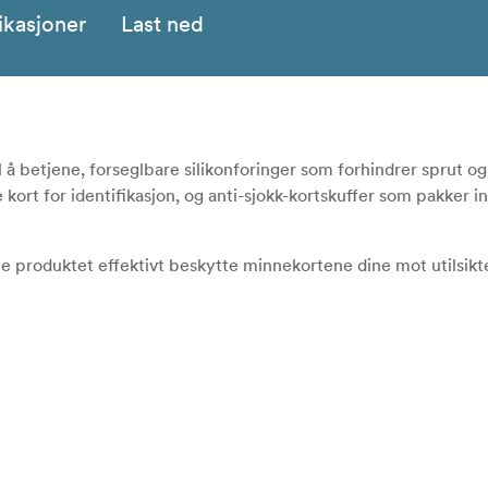
ikasjoner
Last ned
 å betjene, forseglbare silikonforinger som forhindrer sprut og
ort for identifikasjon, og anti-sjokk-kortskuffer som pakker in
tte produktet effektivt beskytte minnekortene dine mot utilsikte
ske