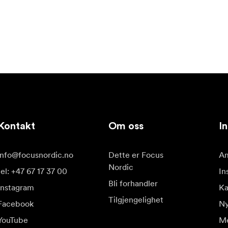
Kontakt
Om oss
In
info@focusnordic.no
Dette er Focus
Am
Nordic
tel: +47 67 17 37 00
In
Bli forhandler
Instagram
Ka
Tilgjengelighet
Facebook
Ny
YouTube
Me