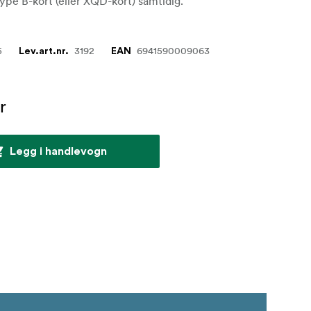
pe B-kort (eller XQD-kort) samtidig.
5
3192
6941590009063
Lev.art.nr.
EAN
r
Legg i handlevogn