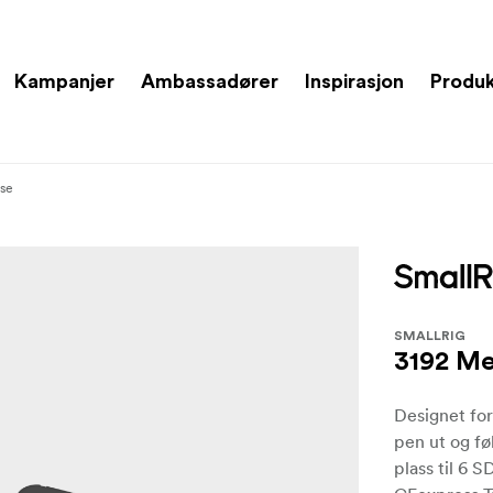
Kampanjer
Ambassadører
Inspirasjon
Produ
se
SMALLRIG
3192 M
Designet fo
pen ut og fø
plass til 6 