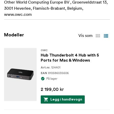
Other World Computing Europe BV , Groenveldstraat 13,
3001 Heverlee, Flamisch-Brabant, Belgium,
www.owc.com
Modeller
Vis som
OWC
Hub Thunderbolt 4 Hub with 5
Ports for Mac & Windows
124401
Art.nr.
810586035606
EAN
På lager
2 199,00 kr
Legg i handlevogn