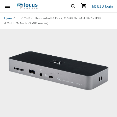
B2B login
...
Hjem
11-Port Thunderbolt 5 Dock, 2.5GB Net (4xTB5/3x USB
A/1xEth/1xAudio/2xSD reader)