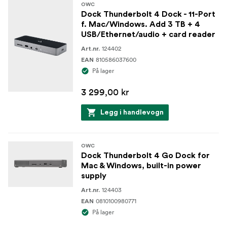
OWC
Dock Thunderbolt 4 Dock - 11-Port
f. Mac/Windows. Add 3 TB + 4
USB/Ethernet/audio + card reader
124402
Art.nr.
810586037600
EAN
På lager
3 299,00 kr
Legg i handlevogn
OWC
Dock Thunderbolt 4 Go Dock for
Mac & Windows, built-in power
supply
124403
Art.nr.
0810100980771
EAN
På lager